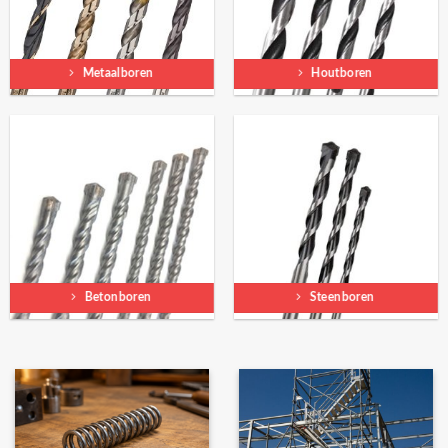
Metaalboren
Houtboren
Betonboren
Steenboren