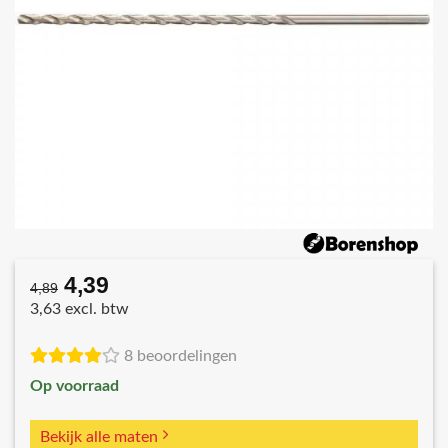
4,39
Oorspronkelijke
Huidige
4,89
prijs
prijs
3,63 excl. btw
was:
is:
€4,89.
€4,39.
8 beoordelingen
Op voorraad
Bekijk alle maten