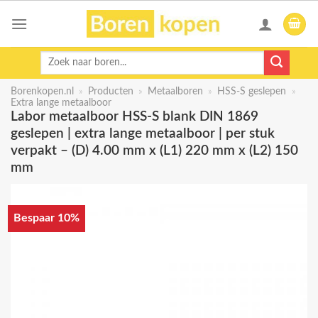
Skip
to
content
Zoeken
naar:
Borenkopen.nl
»
Producten
»
Metaalboren
»
HSS-S geslepen
»
Extra lange metaalboor
Labor metaalboor HSS-S blank DIN 1869
geslepen | extra lange metaalboor | per stuk
verpakt – (D) 4.00 mm x (L1) 220 mm x (L2) 150
mm
Bespaar 10%