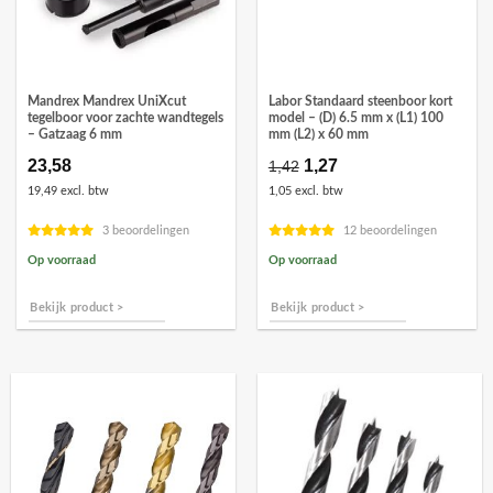
Mandrex Mandrex UniXcut
Labor Standaard steenboor kort
tegelboor voor zachte wandtegels
model – (D) 6.5 mm x (L1) 100
– Gatzaag 6 mm
mm (L2) x 60 mm
23,58
Oorspronkelijke
1,27
Huidige
1,42
prijs
prijs
19,49 excl. btw
1,05 excl. btw
was:
is:
€1,42.
€1,27.
3 beoordelingen
12 beoordelingen
Op voorraad
Op voorraad
Bekijk product >
Bekijk product >