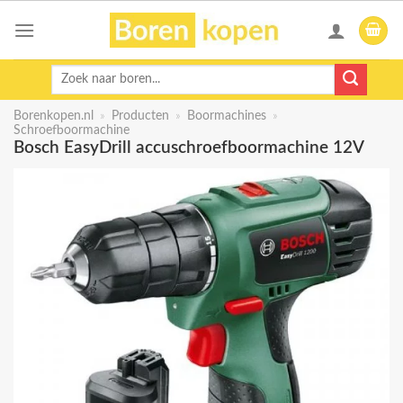
Skip
to
content
Zoeken
naar:
Borenkopen.nl
»
Producten
»
Boormachines
»
Schroefboormachine
Bosch EasyDrill accuschroefboormachine 12V