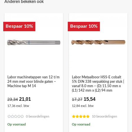
Anderen bekeken ook
Bespaar 10%
Bespaar 10%
Labor machinetappen van 12 t/m
Labor Metaalboor HSS-E cobalt
24 mm met voor blinde gaten –
5% DIN 338 verpakking per stuk |
Machine tap M 14
vanaf 8.0 mm – (D) 11.50 mm x
(L1) 142 mm x (L2) 94 mm
Oorspronkelijke
21,01
Huidige
Oorspronkelijke
15,54
Huidige
23,34
17,27
prijs
prijs
prijs
prijs
17,36 excl. btw
12,84 excl. btw
was:
is:
was:
is:
€23,34.
€21,01.
€17,27.
€15,54.
0 beoordelingen
10 beoordelingen
Op voorraad
Op voorraad