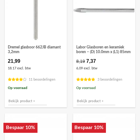
Dremel glasboor 662JB diamant
Labor Glasboren en keramiek
3,2mm
boren – (D) 10.0mm x (L1) 85mm
21,99
Oorspronkelijke
7,37
Huidige
8,19
prijs
prijs
18.17 excl. btw
6,09 excl. btw
was:
is:
€8,19.
€7,37.
11 beoordelingen
3 beoordelingen
Op voorraad
Op voorraad
Bekijk product >
Bekijk product >
Bespaar 10%
Bespaar 10%