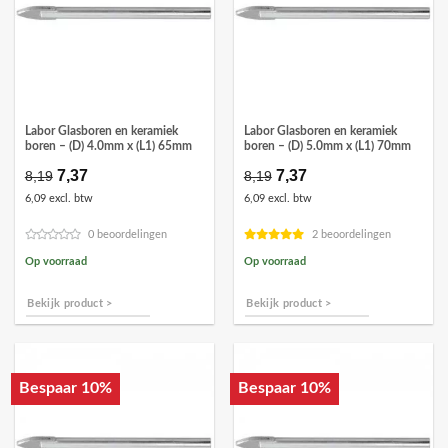
Labor Glasboren en keramiek
Labor Glasboren en keramiek
boren – (D) 4.0mm x (L1) 65mm
boren – (D) 5.0mm x (L1) 70mm
Oorspronkelijke
7,37
Huidige
Oorspronkelijke
7,37
Huidige
8,19
8,19
prijs
prijs
prijs
prijs
6,09 excl. btw
6,09 excl. btw
was:
is:
was:
is:
€8,19.
€7,37.
€8,19.
€7,37.
0 beoordelingen
2 beoordelingen
Op voorraad
Op voorraad
Bekijk product >
Bekijk product >
Bespaar 10%
Bespaar 10%