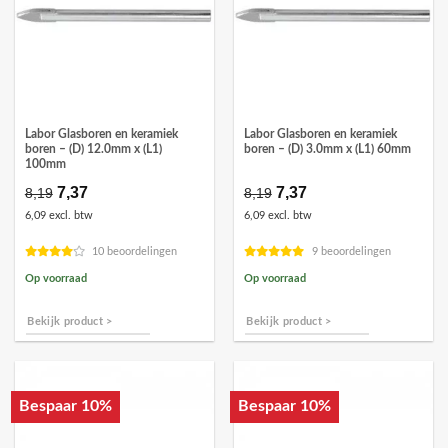
Labor Glasboren en keramiek
Labor Glasboren en keramiek
boren – (D) 12.0mm x (L1)
boren – (D) 3.0mm x (L1) 60mm
100mm
Oorspronkelijke
7,37
Huidige
Oorspronkelijke
7,37
Huidige
8,19
8,19
prijs
prijs
prijs
prijs
6,09 excl. btw
6,09 excl. btw
was:
is:
was:
is:
€8,19.
€7,37.
€8,19.
€7,37.
10 beoordelingen
9 beoordelingen
Op voorraad
Op voorraad
Bekijk product >
Bekijk product >
Bespaar 10%
Bespaar 10%