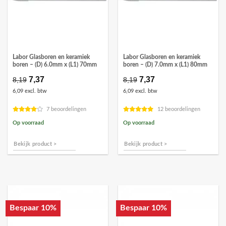
Labor Glasboren en keramiek
Labor Glasboren en keramiek
boren – (D) 6.0mm x (L1) 70mm
boren – (D) 7.0mm x (L1) 80mm
Oorspronkelijke
7,37
Huidige
Oorspronkelijke
7,37
Huidige
8,19
8,19
prijs
prijs
prijs
prijs
6,09 excl. btw
6,09 excl. btw
was:
is:
was:
is:
€8,19.
€7,37.
€8,19.
€7,37.
7 beoordelingen
12 beoordelingen
Op voorraad
Op voorraad
Bekijk product >
Bekijk product >
Bespaar 10%
Bespaar 10%