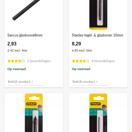
Sencys glasboorø8mm
Stanley tegel- & glasboren 10mm
2,93
8,29
2.42 excl. btw
6.85 excl. btw
2 beoordelingen
8 beoordelingen
Op voorraad
Op voorraad
Bekijk product >
Bekijk product >