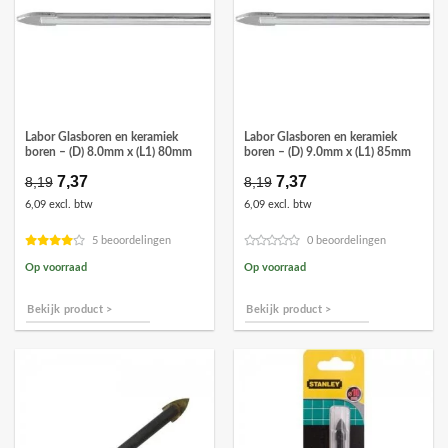
Labor Glasboren en keramiek
Labor Glasboren en keramiek
boren – (D) 8.0mm x (L1) 80mm
boren – (D) 9.0mm x (L1) 85mm
Oorspronkelijke
7,37
Huidige
Oorspronkelijke
7,37
Huidige
8,19
8,19
prijs
prijs
prijs
prijs
6,09 excl. btw
6,09 excl. btw
was:
is:
was:
is:
€8,19.
€7,37.
€8,19.
€7,37.
5 beoordelingen
0 beoordelingen
Op voorraad
Op voorraad
Bekijk product >
Bekijk product >