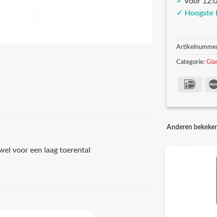
✓
Voor 12:0
✓
Hoogste 
Artikelnumme
Categorie:
Gla
Anderen bekeke
 wel voor een laag toerental