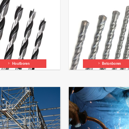
Houtboren
Betonboren