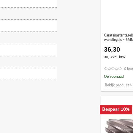
Carat master tegel
wandtegels – 6M
36,30
30,- excl. btw
0 beo
Op voorraad
Bekijk product >
Bespaar 10%