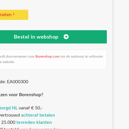
 maten
Bestel in webshop
ordt doorverwezen naar
Borenshop.com
om de aankoop te voltooien
e website.
ode: EA000300
zen voor Borenshop?
ezorgd NL
vanaf € 50,-
 vertrouwd
achteraf betalen
 25.000
tevreden klanten