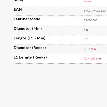
Merk
Labor
EAN
8713974011560
Fabrikantcode
EA000300
Diameter (mm)
4.0
Lengte (L1 - Mm)
65
Diameter (reeks)
0 – 5 mm
L1 Lengte (reeks)
50 – 100 mm