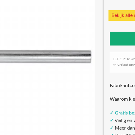
Bekijk alle
LET OP: Je w
en verlaat onz
Fabrikantc
Waarom kie
✓
Gratis b
✓
Veilig en
✓
Meer dan