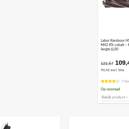
Labor Kernboor H
M42 8% cobalt – 
lengte (L)30
109,
Oors
121,57
prijs
90,42 excl. btw
was:
€121
7 be
Op voorraad
Bekijk product >