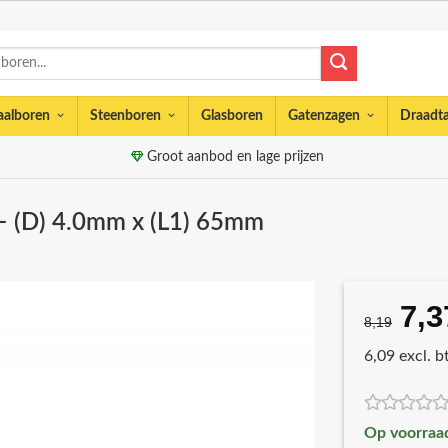
aalboren
Steenboren
Glasboren
Gatenzagen
Draadt
Groot aanbod en lage prijzen
– (D) 4.0mm x (L1) 65mm
7,3
Oor
8,19
prij
6,09 excl. 
was
€8,
Op voorraa