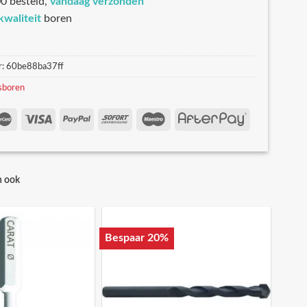
0 besteld,
vandaag verzonden
kwaliteit
boren
r:
60be88ba37ff
sboren
n ook
Bespaar 20%