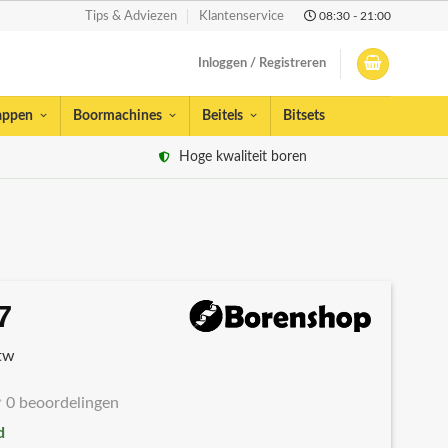
08:30 - 21:00
Tips & Adviezen
Klantenservice
Inloggen / Registreren
appen
Boormachines
Beitels
Bitsets
Hoge kwaliteit boren
7
spronkelijke
Huidige
s
prijs
btw
:
is:
19.
€7,37.
0 beoordelingen
d