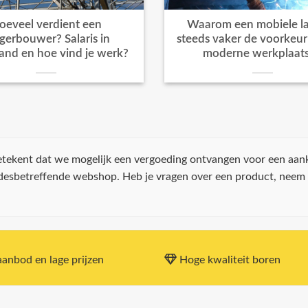
oeveel verdient een
Waarom een mobiele la
igerbouwer? Salaris in
steeds vaker de voorkeur k
and en hoe vind je werk?
moderne werkplaat
 betekent dat we mogelijk een vergoeding ontvangen voor een aan
 desbetreffende webshop. Heb je vragen over een product, neem
anbod en lage prijzen
Hoge kwaliteit boren