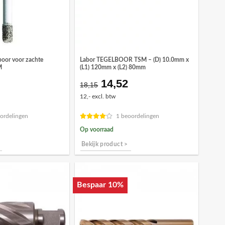
boor voor zachte
Labor TEGELBOOR TSM – (D) 10.0mm x
M
(L1) 120mm x (L2) 80mm
14,52
Oorspronkelijke
Huidige
18,15
prijs
prijs
12,- excl. btw
was:
is:
€18,15.
€14,52.
ordelingen
1 beoordelingen
Op voorraad
Bekijk product >
Bespaar 10%