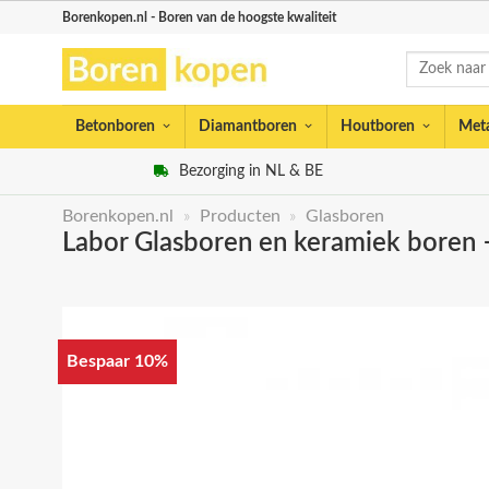
Skip
Borenkopen.nl - Boren van de hoogste kwaliteit
to
Zoeken
content
naar:
Betonboren
Diamantboren
Houtboren
Met
Bezorging in NL & BE
Borenkopen.nl
»
Producten
»
Glasboren
Labor Glasboren en keramiek boren 
Bespaar 10%