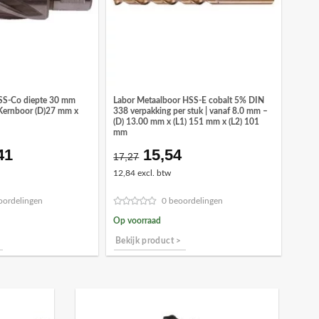
SS-Co diepte 30 mm
Labor Metaalboor HSS-E cobalt 5% DIN
Kernboor (D)27 mm x
338 verpakking per stuk | vanaf 8.0 mm –
(D) 13.00 mm x (L1) 151 mm x (L2) 101
mm
41
15,54
pronkelijke
Huidige
Oorspronkelijke
Huidige
17,27
prijs
prijs
prijs
12,84 excl. btw
is:
was:
is:
,57.
€109,41.
€17,27.
€15,54.
oordelingen
0 beoordelingen
Op voorraad
Bekijk product >