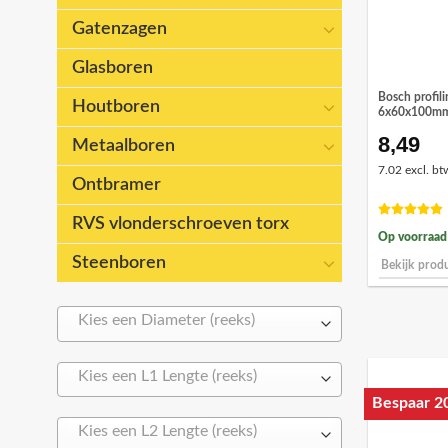
Gatenzagen
Glasboren
Bosch profili
Houtboren
6x60x100m
8,49
Metaalboren
7.02 excl. bt
Ontbramer
RVS vlonderschroeven torx
Op voorraad
Steenboren
Bekijk prod
Kies een Diameter (reeks)
Kies een L1 Lengte (reeks)
Bespaar 2
Kies een L2 Lengte (reeks)