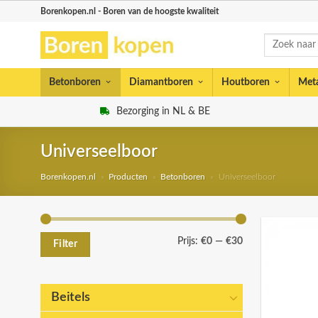
Skip
Borenkopen.nl - Boren van de hoogste kwaliteit
to
Zoeken
content
naar:
Betonboren
Diamantboren
Houtboren
Met
Bezorging in NL & BE
Universeelboor
Borenkopen.nl
»
Producten
»
Betonboren
»
Universeelboor
Min.
Max.
Prijs:
€0
—
€30
Filter
prijs
prijs
Beitels