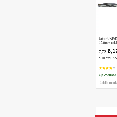
Labor UNIV
12.0mm x (L
6,1
Oor
7,72
prij
5,10 excl. bt
was
€7,
Op voorraad
Bekijk prod