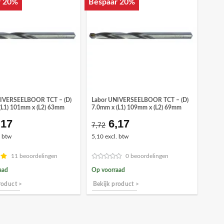
r 20%
Bespaar 20%
NIVERSEELBOOR TCT – (D)
Labor UNIVERSEELBOOR TCT – (D)
(L1) 101mm x (L2) 63mm
7.0mm x (L1) 109mm x (L2) 69mm
,17
6,17
orspronkelijke
Huidige
Oorspronkelijke
Huidige
7,72
ijs
prijs
prijs
prijs
. btw
5,10 excl. btw
as:
is:
was:
is:
7,72.
€6,17.
€7,72.
€6,17.
11 beoordelingen
0 beoordelingen
aad
Op voorraad
roduct >
Bekijk product >