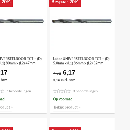
r 20%
Bespaar 20%
NIVERSEELBOOR TCT – (D)
Labor UNIVERSEELBOOR TCT – (D)
(L1) 80mm x (L2) 47mm
5.0mm x (L1) 86mm x (L2) 52mm
,17
6,17
orspronkelijke
Huidige
Oorspronkelijke
Huidige
7,72
ijs
prijs
prijs
prijs
. btw
5,10 excl. btw
as:
is:
was:
is:
7,72.
€6,17.
€7,72.
€6,17.
7 beoordelingen
0 beoordelingen
aad
Op voorraad
roduct >
Bekijk product >