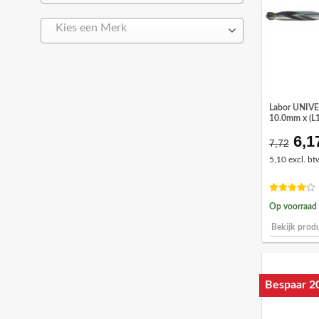
Kies een Merk
Labor UNIV
10.0mm x (L
6,1
Oor
7,72
prij
5,10 excl. bt
was
€7,
Op voorraad
Bekijk prod
Bespaar 2