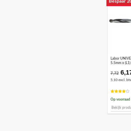
Bespaar 2
Labor UNIV
5.5mm x (L1
6,1
Oor
7,72
prij
5,10 excl. bt
was
€7,
Op voorraad
Bekijk prod