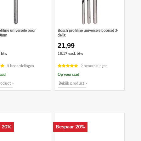
filine universele boor
Bosch profiline universele boorset 3-
20mm
delig
21,99
. btw
18.17 excl. btw
5 beoordelingen
9 beoordelingen
aad
Op voorraad
roduct >
Bekijk product >
r 20%
Bespaar 20%