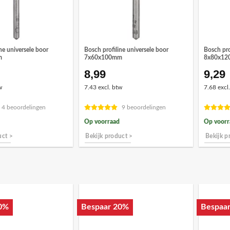
ne universele boor
Bosch profiline universele boor
Bosch pro
m
7x60x100mm
8x80x1
8,99
9,29
w
7.43 excl. btw
7.68 excl
4 beoordelingen
9 beoordelingen
Op voorraad
Op voorr
uct >
Bekijk product >
Bekijk p
0%
Bespaar 20%
Bespaa