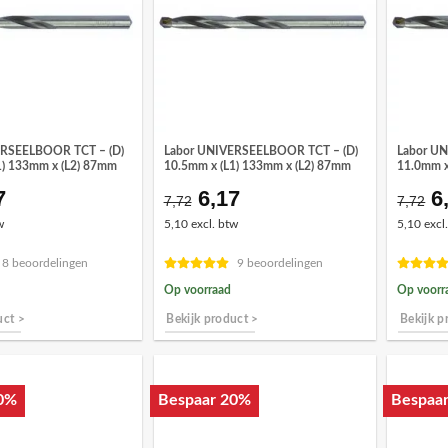
ERSEELBOOR TCT – (D)
Labor UNIVERSEELBOOR TCT – (D)
Labor U
1) 133mm x (L2) 87mm
10.5mm x (L1) 133mm x (L2) 87mm
11.0mm x
7
6,17
6
spronkelijke
Huidige
Oorspronkelijke
Huidige
O
7,72
7,72
s
prijs
prijs
prijs
pr
w
5,10 excl. btw
5,10 excl
:
is:
was:
is:
w
72.
€6,17.
€7,72.
€6,17.
€
8 beoordelingen
9 beoordelingen
Op voorraad
Op voorr
uct >
Bekijk product >
Bekijk p
0%
Bespaar 20%
Bespaa