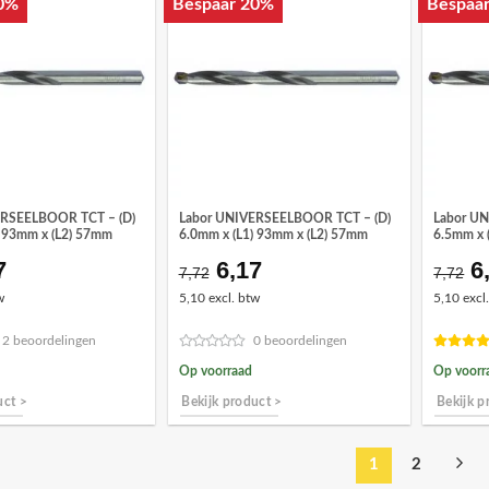
0%
Bespaar 20%
Bespaa
ERSEELBOOR TCT – (D)
Labor UNIVERSEELBOOR TCT – (D)
Labor U
) 93mm x (L2) 57mm
6.0mm x (L1) 93mm x (L2) 57mm
6.5mm x 
7
6,17
6
spronkelijke
Huidige
Oorspronkelijke
Huidige
O
7,72
7,72
s
prijs
prijs
prijs
pr
w
5,10 excl. btw
5,10 excl
:
is:
was:
is:
w
72.
€6,17.
€7,72.
€6,17.
€
2 beoordelingen
0 beoordelingen
Op voorraad
Op voorr
uct >
Bekijk product >
Bekijk p
1
2