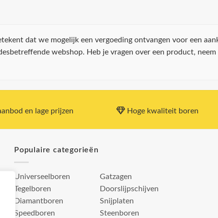
 betekent dat we mogelijk een vergoeding ontvangen voor een aan
 desbetreffende webshop. Heb je vragen over een product, neem
anbod en lage prijzen
Hoge kwaliteit boren
Populaire categorieën
Universeelboren
Gatzagen
Tegelboren
Doorslijpschijven
Diamantboren
Snijplaten
Speedboren
Steenboren