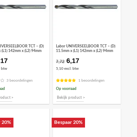
NIVERSEELBOOR TCT – (D)
Labor UNIVERSEELBOOR TCT – (D)
 (L1) 142mm x (L2) 94mm
11.5mm x (L1) 142mm x (L2) 94mm
,17
6,17
orspronkelijke
Huidige
Oorspronkelijke
Huidige
7,72
ijs
prijs
prijs
prijs
. btw
5,10 excl. btw
as:
is:
was:
is:
7,72.
€6,17.
€7,72.
€6,17.
3 beoordelingen
1 beoordelingen
aad
Op voorraad
roduct >
Bekijk product >
r 20%
Bespaar 20%