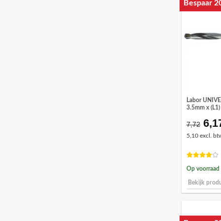
Bespaar 2
Labor UNIV
3.5mm x (L1
6,1
Oor
7,72
prij
5,10 excl. bt
was
€7,
Op voorraad
Bekijk prod