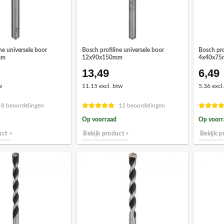
ne universele boor
Bosch profiline universele boor
Bosch pro
mm
12x90x150mm
4x40x7
13,49
6,49
w
11.15 excl. btw
5.36 excl
8 beoordelingen
12 beoordelingen
Op voorraad
Op voorr
uct >
Bekijk product >
Bekijk p