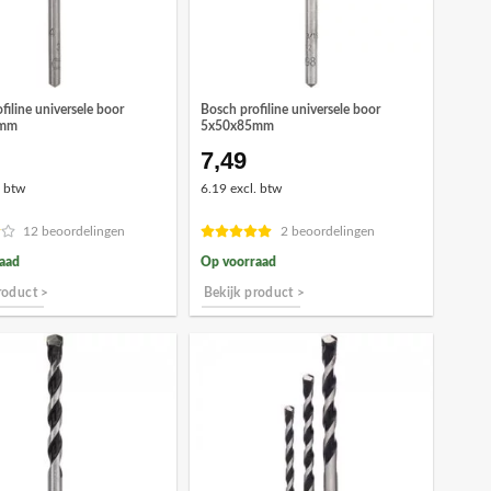
filine universele boor
Bosch profiline universele boor
5mm
5x50x85mm
7,49
. btw
6.19 excl. btw
12 beoordelingen
2 beoordelingen
aad
Op voorraad
roduct >
Bekijk product >