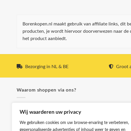
Borenkopen.nl maakt gebruik van affiliate links, dit
producten, je wordt hiervoor doorverwezen naar de
het product aanbiedt.
Bezorging in NL & BE
Groot a
Waarom shoppen via ons?
✓ Snel & voordelig verzonden
Wij waarderen uw privacy
✓ Hoge kwaliteit boren
✓ Klanttevredenheid staat voorop
We gebruiken cookies om uw browse-ervaring te verbeteren,
✓ Groot aanbod en lage prijzen
gepersonaliseerde advertenties of inhoud weer te geven en