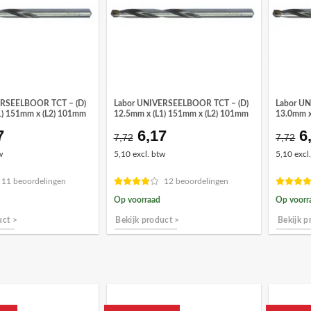
ERSEELBOOR TCT – (D)
Labor UNIVERSEELBOOR TCT – (D)
Labor U
1) 151mm x (L2) 101mm
12.5mm x (L1) 151mm x (L2) 101mm
13.0mm x
7
6,17
6
spronkelijke
Huidige
Oorspronkelijke
Huidige
O
7,72
7,72
s
prijs
prijs
prijs
pr
w
5,10 excl. btw
5,10 excl
:
is:
was:
is:
w
72.
€6,17.
€7,72.
€6,17.
€
11 beoordelingen
12 beoordelingen
Op voorraad
Op voorr
uct >
Bekijk product >
Bekijk p