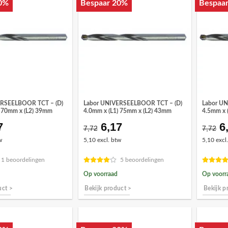
0%
Bespaar 20%
Bespaa
ERSEELBOOR TCT – (D)
Labor UNIVERSEELBOOR TCT – (D)
Labor U
) 70mm x (L2) 39mm
4.0mm x (L1) 75mm x (L2) 43mm
4.5mm x 
7
6,17
6
spronkelijke
Huidige
Oorspronkelijke
Huidige
O
7,72
7,72
s
prijs
prijs
prijs
pr
w
5,10 excl. btw
5,10 excl
:
is:
was:
is:
w
72.
€6,17.
€7,72.
€6,17.
€
1 beoordelingen
5 beoordelingen
Op voorraad
Op voorr
uct >
Bekijk product >
Bekijk p