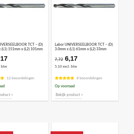
NIVERSEELBOOR TCT – (D)
Labor UNIVERSEELBOOR TCT – (D)
 (L1) 151mm x (L2) 101mm
3.0mm x (L1) 61mm x (L2) 33mm
,17
6,17
orspronkelijke
Huidige
Oorspronkelijke
Huidige
7,72
ijs
prijs
prijs
prijs
. btw
5,10 excl. btw
as:
is:
was:
is:
7,72.
€6,17.
€7,72.
€6,17.
12 beoordelingen
8 beoordelingen
aad
Op voorraad
roduct >
Bekijk product >