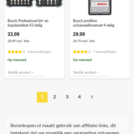
Bosch Professional bit- en
Bosch profiline
dopsleutelset 43-delig
universeelborenset 4-delig
33,99
29,99
28.09 excl. btw
24.79 excl. btw
6 beoordelingen
7 beoordelingen
Op voorraad
Op voorraad
Bekijk product >
Bekijk product >
1
2
3
4
Borenkopen.nl maakt gebruik van affiliate links, dit
betekent dat we mogelijk een vergoeding ontvangen