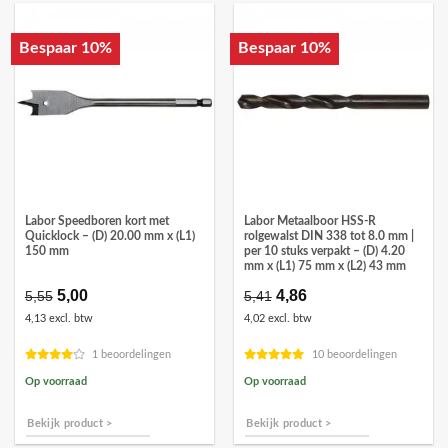
Bespaar 10%
Bespaar 10%
Labor Speedboren kort met
Labor Metaalboor HSS-R
Quicklock – (D) 20.00 mm x (L1)
rolgewalst DIN 338 tot 8.0 mm |
150 mm
per 10 stuks verpakt – (D) 4.20
mm x (L1) 75 mm x (L2) 43 mm
Oorspronkelijke
5,00
Huidige
Oorspronkelijke
4,86
Huidige
5,55
5,41
prijs
prijs
prijs
prijs
4,13 excl. btw
4,02 excl. btw
was:
is:
was:
is:
€5,55.
€5,00.
€5,41.
€4,86.
1 beoordelingen
10 beoordelingen
Op voorraad
Op voorraad
Bekijk product >
Bekijk product >