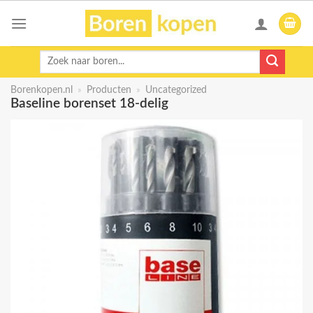
Skip
to
content
Zoeken
naar:
Borenkopen.nl
»
Producten
»
Uncategorized
Baseline borenset 18-delig