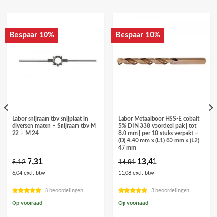
Bespaar 10%
Bespaar 10%
Labor snijraam tbv snijplaat in
Labor Metaalboor HSS-E cobalt
diversen maten – Snijraam tbv M
5% DIN 338 voordeel pak | tot
22 – M 24
8.0 mm | per 10 stuks verpakt –
(D) 4.40 mm x (L1) 80 mm x (L2)
47 mm
Oorspronkelijke
7,31
Huidige
Oorspronkelijke
13,41
Huidige
8,12
14,91
prijs
prijs
prijs
prijs
6,04 excl. btw
11,08 excl. btw
was:
is:
was:
is:
€8,12.
€7,31.
€14,91.
€13,41.
8 beoordelingen
3 beoordelingen
Op voorraad
Op voorraad