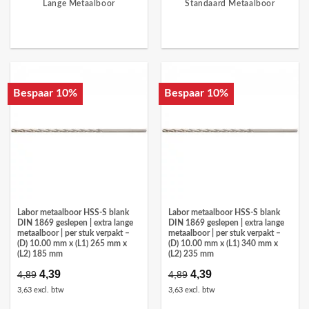
Lange Metaalboor
Standaard Metaalboor
Bespaar 10%
Bespaar 10%
Labor metaalboor HSS-S blank
Labor metaalboor HSS-S blank
DIN 1869 geslepen | extra lange
DIN 1869 geslepen | extra lange
metaalboor | per stuk verpakt –
metaalboor | per stuk verpakt –
(D) 10.00 mm x (L1) 265 mm x
(D) 10.00 mm x (L1) 340 mm x
(L2) 185 mm
(L2) 235 mm
Oorspronkelijke
4,39
Huidige
Oorspronkelijke
4,39
Huidige
4,89
4,89
prijs
prijs
prijs
prijs
3,63 excl. btw
3,63 excl. btw
was:
is:
was:
is:
€4,89.
€4,39.
€4,89.
€4,39.