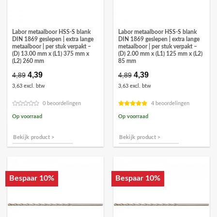
Labor metaalboor HSS-S blank
Labor metaalboor HSS-S blank
DIN 1869 geslepen | extra lange
DIN 1869 geslepen | extra lange
metaalboor | per stuk verpakt –
metaalboor | per stuk verpakt –
(D) 13.00 mm x (L1) 375 mm x
(D) 2.00 mm x (L1) 125 mm x (L2)
(L2) 260 mm
85 mm
Oorspronkelijke
4,39
Huidige
Oorspronkelijke
4,39
Huidige
4,89
4,89
prijs
prijs
prijs
prijs
3,63 excl. btw
3,63 excl. btw
was:
is:
was:
is:
€4,89.
€4,39.
€4,89.
€4,39.
0 beoordelingen
4 beoordelingen
Op voorraad
Op voorraad
Bekijk product >
Bekijk product >
Bespaar 10%
Bespaar 10%