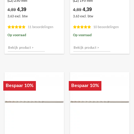
(L2) 250 mm
(L2) 195 mm
Oorspronkelijke
4,39
Huidige
Oorspronkelijke
4,39
Huidige
4,89
4,89
prijs
prijs
prijs
prijs
3,63 excl. btw
3,63 excl. btw
was:
is:
was:
is:
€4,89.
€4,39.
€4,89.
€4,39.
11 beoordelingen
10 beoordelingen
Op voorraad
Op voorraad
Bekijk product >
Bekijk product >
Bespaar 10%
Bespaar 10%