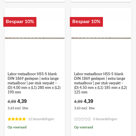
Bespaar 10%
Bespaar 10%
Labor metaalboor HSS-S blank
Labor metaalboor HSS-S blank
DIN 1869 geslepen | extra lange
DIN 1869 geslepen | extra lange
metaalboor | per stuk verpakt –
metaalboor | per stuk verpakt –
(D) 4.00 mm x (L1) 280 mm x (L2)
(D) 4.50 mm x (L1) 185 mm x (L2)
190 mm
125 mm
Oorspronkelijke
4,39
Huidige
Oorspronkelijke
4,39
Huidige
4,89
4,89
prijs
prijs
prijs
prijs
3,63 excl. btw
3,63 excl. btw
was:
is:
was:
is:
€4,89.
€4,39.
€4,89.
€4,39.
12 beoordelingen
0 beoordelingen
Op voorraad
Op voorraad