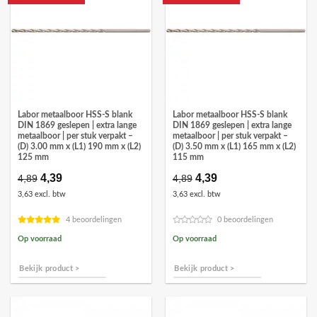
Labor metaalboor HSS-S blank
Labor metaalboor HSS-S blank
DIN 1869 geslepen | extra lange
DIN 1869 geslepen | extra lange
metaalboor | per stuk verpakt –
metaalboor | per stuk verpakt –
(D) 3.00 mm x (L1) 190 mm x (L2)
(D) 3.50 mm x (L1) 165 mm x (L2)
125 mm
115 mm
Oorspronkelijke
4,39
Huidige
Oorspronkelijke
4,39
Huidige
4,89
4,89
prijs
prijs
prijs
prijs
3,63 excl. btw
3,63 excl. btw
was:
is:
was:
is:
€4,89.
€4,39.
€4,89.
€4,39.
4 beoordelingen
0 beoordelingen
Op voorraad
Op voorraad
Bekijk product >
Bekijk product >