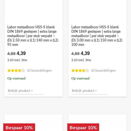
Labor metaalboor HSS-S blank
Labor metaalboor HSS-S blank
DIN 1869 geslepen | extra lange
DIN 1869 geslepen | extra lange
metaalboor | per stuk verpakt –
metaalboor | per stuk verpakt –
(D) 2.50 mm x (L1) 140 mm x (L2)
(D) 3.00 mm x (L1) 150 mm x (L2)
95 mm
100 mm
Oorspronkelijke
4,39
Huidige
Oorspronkelijke
4,39
Huidige
4,89
4,89
prijs
prijs
prijs
prijs
3,63 excl. btw
3,63 excl. btw
was:
is:
was:
is:
€4,89.
€4,39.
€4,89.
€4,39.
10 beoordelingen
10 beoordelingen
Op voorraad
Op voorraad
Bekijk product >
Bekijk product >
Bespaar 10%
Bespaar 10%