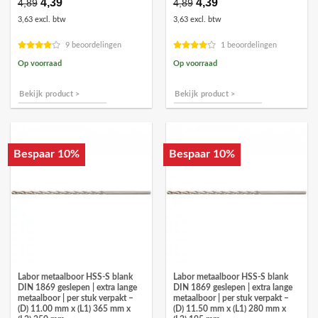
Oorspronkelijke
4,39
Huidige
Oorspronkelijke
4,39
Huidige
4,89
4,89
prijs
prijs
prijs
prijs
3,63 excl. btw
3,63 excl. btw
was:
is:
was:
is:
€4,89.
€4,39.
€4,89.
€4,39.
9 beoordelingen
1 beoordelingen
Op voorraad
Op voorraad
Bekijk product >
Bekijk product >
Bespaar 10%
Bespaar 10%
Labor metaalboor HSS-S blank
Labor metaalboor HSS-S blank
DIN 1869 geslepen | extra lange
DIN 1869 geslepen | extra lange
metaalboor | per stuk verpakt –
metaalboor | per stuk verpakt –
(D) 11.00 mm x (L1) 365 mm x
(D) 11.50 mm x (L1) 280 mm x