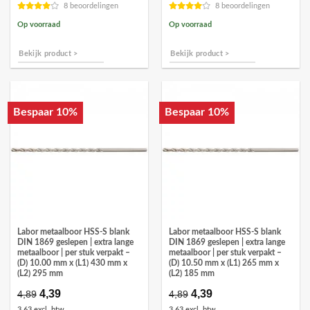
8 beoordelingen
8 beoordelingen
Op voorraad
Op voorraad
Bekijk product >
Bekijk product >
Bespaar 10%
Bespaar 10%
Labor metaalboor HSS-S blank
Labor metaalboor HSS-S blank
DIN 1869 geslepen | extra lange
DIN 1869 geslepen | extra lange
metaalboor | per stuk verpakt –
metaalboor | per stuk verpakt –
(D) 10.00 mm x (L1) 430 mm x
(D) 10.50 mm x (L1) 265 mm x
(L2) 295 mm
(L2) 185 mm
Oorspronkelijke
4,39
Huidige
Oorspronkelijke
4,39
Huidige
4,89
4,89
prijs
prijs
prijs
prijs
3,63 excl. btw
3,63 excl. btw