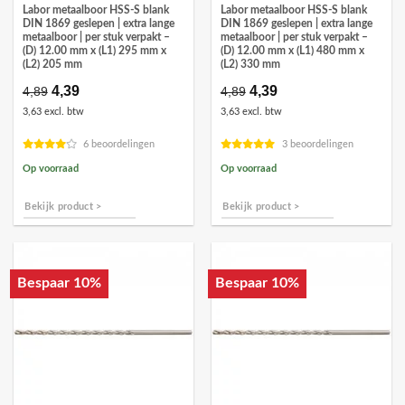
Labor metaalboor HSS-S blank
Labor metaalboor HSS-S blank
DIN 1869 geslepen | extra lange
DIN 1869 geslepen | extra lange
metaalboor | per stuk verpakt –
metaalboor | per stuk verpakt –
(D) 12.00 mm x (L1) 295 mm x
(D) 12.00 mm x (L1) 480 mm x
(L2) 205 mm
(L2) 330 mm
Oorspronkelijke
4,39
Huidige
Oorspronkelijke
4,39
Huidige
4,89
4,89
prijs
prijs
prijs
prijs
3,63 excl. btw
3,63 excl. btw
was:
is:
was:
is:
€4,89.
€4,39.
€4,89.
€4,39.
6 beoordelingen
3 beoordelingen
Op voorraad
Op voorraad
Bekijk product >
Bekijk product >
Bespaar 10%
Bespaar 10%