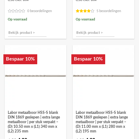
was:
is:
was:
is:
€4,89.
€4,39.
€4,89.
€4,39.
0 beoordelingen
5 beoordelingen
Op voorraad
Op voorraad
Bekijk product >
Bekijk product >
Bespaar 10%
Bespaar 10%
Labor metaalboor HSS-S blank
Labor metaalboor HSS-S blank
DIN 1869 geslepen | extra lange
DIN 1869 geslepen | extra lange
metaalboor | per stuk verpakt –
metaalboor | per stuk verpakt –
(D) 10.50 mm x (L1) 340 mm x
(D) 11.00 mm x (L1) 280 mm x
(L2) 235 mm
(L2) 195 mm