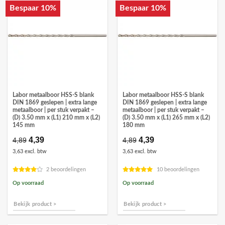
Bespaar 10%
Bespaar 10%
Labor metaalboor HSS-S blank
Labor metaalboor HSS-S blank
DIN 1869 geslepen | extra lange
DIN 1869 geslepen | extra lange
metaalboor | per stuk verpakt –
metaalboor | per stuk verpakt –
(D) 3.50 mm x (L1) 210 mm x (L2)
(D) 3.50 mm x (L1) 265 mm x (L2)
145 mm
180 mm
Oorspronkelijke
4,39
Huidige
Oorspronkelijke
4,39
Huidige
4,89
4,89
prijs
prijs
prijs
prijs
3,63 excl. btw
3,63 excl. btw
was:
is:
was:
is:
€4,89.
€4,39.
€4,89.
€4,39.
2 beoordelingen
10 beoordelingen
Op voorraad
Op voorraad
Bekijk product >
Bekijk product >