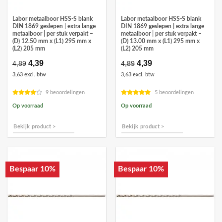
Labor metaalboor HSS-S blank
Labor metaalboor HSS-S blank
DIN 1869 geslepen | extra lange
DIN 1869 geslepen | extra lange
metaalboor | per stuk verpakt –
metaalboor | per stuk verpakt –
(D) 12.50 mm x (L1) 295 mm x
(D) 13.00 mm x (L1) 295 mm x
(L2) 205 mm
(L2) 205 mm
Oorspronkelijke
4,39
Huidige
Oorspronkelijke
4,39
Huidige
4,89
4,89
prijs
prijs
prijs
prijs
3,63 excl. btw
3,63 excl. btw
was:
is:
was:
is:
€4,89.
€4,39.
€4,89.
€4,39.
9 beoordelingen
5 beoordelingen
Op voorraad
Op voorraad
Bekijk product >
Bekijk product >
Bespaar 10%
Bespaar 10%