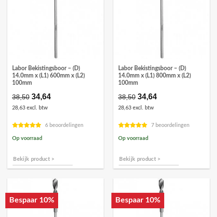
Labor Bekistingsboor – (D)
Labor Bekistingsboor – (D)
14.0mm x (L1) 600mm x (L2)
14.0mm x (L1) 800mm x (L2)
100mm
100mm
Oorspronkelijke
34,64
Huidige
Oorspronkelijke
34,64
Huidige
38,50
38,50
prijs
prijs
prijs
prijs
28,63 excl. btw
28,63 excl. btw
was:
is:
was:
is:
€38,50.
€34,64.
€38,50.
€34,64.
6 beoordelingen
7 beoordelingen
Op voorraad
Op voorraad
Bekijk product >
Bekijk product >
Bespaar 10%
Bespaar 10%