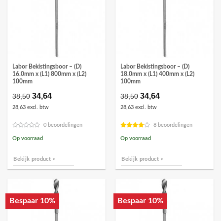
Labor Bekistingsboor – (D)
Labor Bekistingsboor – (D)
16.0mm x (L1) 800mm x (L2)
18.0mm x (L1) 400mm x (L2)
100mm
100mm
Oorspronkelijke
34,64
Huidige
Oorspronkelijke
34,64
Huidige
38,50
38,50
prijs
prijs
prijs
prijs
28,63 excl. btw
28,63 excl. btw
was:
is:
was:
is:
€38,50.
€34,64.
€38,50.
€34,64.
0 beoordelingen
8 beoordelingen
Op voorraad
Op voorraad
Bekijk product >
Bekijk product >
Bespaar 10%
Bespaar 10%