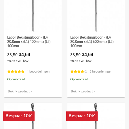
Labor Bekistingsboor – (D)
Labor Bekistingsboor – (D)
20.0mm x (L1) 400mm x (L2)
20.0mm x (L1) 600mm x (L2)
100mm
100mm
Oorspronkelijke
34,64
Huidige
Oorspronkelijke
34,64
Huidige
38,50
38,50
prijs
prijs
prijs
prijs
28,63 excl. btw
28,63 excl. btw
was:
is:
was:
is:
€38,50.
€34,64.
€38,50.
€34,64.
4 beoordelingen
5 beoordelingen
Op voorraad
Op voorraad
Bekijk product >
Bekijk product >
Bespaar 10%
Bespaar 10%