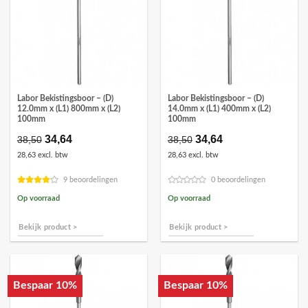
Labor Bekistingsboor – (D)
Labor Bekistingsboor – (D)
12.0mm x (L1) 800mm x (L2)
14.0mm x (L1) 400mm x (L2)
100mm
100mm
Oorspronkelijke
34,64
Huidige
Oorspronkelijke
34,64
Huidige
38,50
38,50
prijs
prijs
prijs
prijs
28,63 excl. btw
28,63 excl. btw
was:
is:
was:
is:
€38,50.
€34,64.
€38,50.
€34,64.
9 beoordelingen
0 beoordelingen
Op voorraad
Op voorraad
Bekijk product >
Bekijk product >
Bespaar 10%
Bespaar 10%