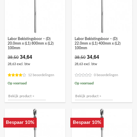
Labor Bekistingsboor – (D)
Labor Bekistingsboor – (D)
20.0mm x (L1) 800mm x (L2)
22.0mm x (L1) 400mm x (L2)
100mm
100mm
Oorspronkelijke
34,64
Huidige
Oorspronkelijke
34,64
Huidige
38,50
38,50
prijs
prijs
prijs
prijs
28,63 excl. btw
28,63 excl. btw
was:
is:
was:
is:
€38,50.
€34,64.
€38,50.
€34,64.
12 beoordelingen
0 beoordelingen
Op voorraad
Op voorraad
Bekijk product >
Bekijk product >
Bespaar 10%
Bespaar 10%