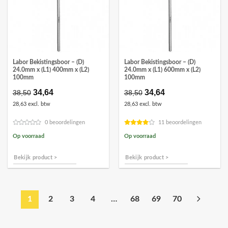
Labor Bekistingsboor – (D)
Labor Bekistingsboor – (D)
24.0mm x (L1) 400mm x (L2)
24.0mm x (L1) 600mm x (L2)
100mm
100mm
Oorspronkelijke
34,64
Huidige
Oorspronkelijke
34,64
Huidige
38,50
38,50
prijs
prijs
prijs
prijs
28,63 excl. btw
28,63 excl. btw
was:
is:
was:
is:
€38,50.
€34,64.
€38,50.
€34,64.
0 beoordelingen
11 beoordelingen
Op voorraad
Op voorraad
Bekijk product >
Bekijk product >
1
2
3
4
…
68
69
70