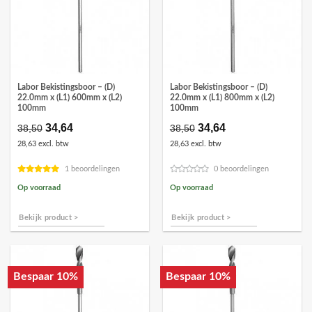
Labor Bekistingsboor – (D)
Labor Bekistingsboor – (D)
22.0mm x (L1) 600mm x (L2)
22.0mm x (L1) 800mm x (L2)
100mm
100mm
Oorspronkelijke
34,64
Huidige
Oorspronkelijke
34,64
Huidige
38,50
38,50
prijs
prijs
prijs
prijs
28,63 excl. btw
28,63 excl. btw
was:
is:
was:
is:
€38,50.
€34,64.
€38,50.
€34,64.
1 beoordelingen
0 beoordelingen
Op voorraad
Op voorraad
Bekijk product >
Bekijk product >
Bespaar 10%
Bespaar 10%