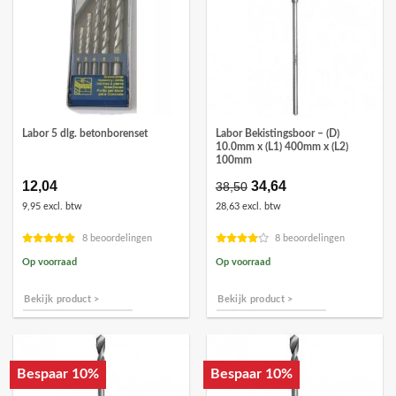
Labor 5 dlg. betonborenset
Labor Bekistingsboor – (D)
10.0mm x (L1) 400mm x (L2)
100mm
12,04
Oorspronkelijke
34,64
Huidige
38,50
prijs
prijs
9,95 excl. btw
28,63 excl. btw
was:
is:
€38,50.
€34,64.
8 beoordelingen
8 beoordelingen
Op voorraad
Op voorraad
Bekijk product >
Bekijk product >
Bespaar 10%
Bespaar 10%