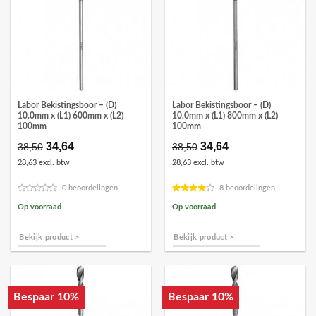
Labor Bekistingsboor – (D)
Labor Bekistingsboor – (D)
10.0mm x (L1) 600mm x (L2)
10.0mm x (L1) 800mm x (L2)
100mm
100mm
Oorspronkelijke
34,64
Huidige
Oorspronkelijke
34,64
Huidige
38,50
38,50
prijs
prijs
prijs
prijs
28,63 excl. btw
28,63 excl. btw
was:
is:
was:
is:
€38,50.
€34,64.
€38,50.
€34,64.
0 beoordelingen
8 beoordelingen
Op voorraad
Op voorraad
Bekijk product >
Bekijk product >
Bespaar 10%
Bespaar 10%