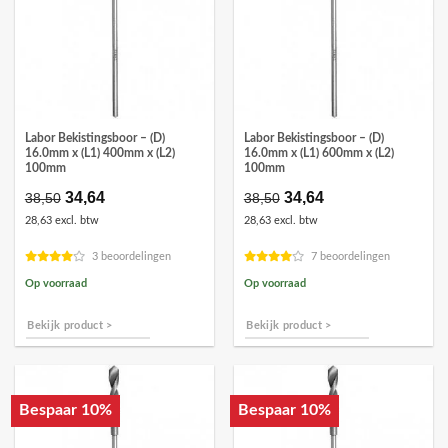
Labor Bekistingsboor – (D)
Labor Bekistingsboor – (D)
16.0mm x (L1) 400mm x (L2)
16.0mm x (L1) 600mm x (L2)
100mm
100mm
Oorspronkelijke
34,64
Huidige
Oorspronkelijke
34,64
Huidige
38,50
38,50
prijs
prijs
prijs
prijs
28,63 excl. btw
28,63 excl. btw
was:
is:
was:
is:
€38,50.
€34,64.
€38,50.
€34,64.
3 beoordelingen
7 beoordelingen
Op voorraad
Op voorraad
Bekijk product >
Bekijk product >
Bespaar 10%
Bespaar 10%