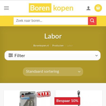
Skip
to
content
Zoeken
naar:
Labor
Borenkopen.nl
»
Producten
»
Labor
Filter
Bespaar 10%