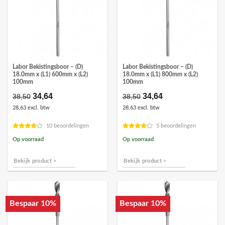
Labor Bekistingsboor – (D)
Labor Bekistingsboor – (D)
18.0mm x (L1) 600mm x (L2)
18.0mm x (L1) 800mm x (L2)
100mm
100mm
Oorspronkelijke
34,64
Huidige
Oorspronkelijke
34,64
Huidige
38,50
38,50
prijs
prijs
prijs
prijs
28,63 excl. btw
28,63 excl. btw
was:
is:
was:
is:
€38,50.
€34,64.
€38,50.
€34,64.
10 beoordelingen
5 beoordelingen
Op voorraad
Op voorraad
Bekijk product >
Bekijk product >
Bespaar 10%
Bespaar 10%