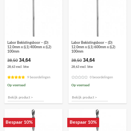
Labor Bekistingsboor – (D)
Labor Bekistingsboor – (D)
12.0mm x (L1) 400mm x (L2)
12.0mm x (L1) 600mm x (L2)
100mm
100mm
Oorspronkelijke
34,64
Huidige
Oorspronkelijke
34,64
Huidige
38,50
38,50
prijs
prijs
prijs
prijs
28,63 excl. btw
28,63 excl. btw
was:
is:
was:
is:
€38,50.
€34,64.
€38,50.
€34,64.
9 beoordelingen
0 beoordelingen
Op voorraad
Op voorraad
Bekijk product >
Bekijk product >
Bespaar 10%
Bespaar 10%