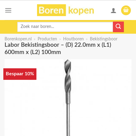
Skip
to
content
Zoeken
naar:
Borenkopen.nl
»
Producten
»
Houtboren
»
Bekistingsboor
Labor Bekistingsboor – (D) 22.0mm x (L1)
600mm x (L2) 100mm
Bespaar 10%