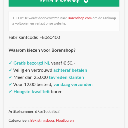
Bestel in webshop
LET OP: Je wordt doorverwezen naar
Borenshop.com
om de aankoop
te voltooien en verlaat onze website.
Fabrikantcode: FE060400
Waarom kiezen voor Borenshop?
✓
Gratis bezorgd NL
vanaf € 50,-
✓
Veilig en vertrouwd
achteraf betalen
✓
Meer dan 25.000
tevreden klanten
✓
Voor 12:00 besteld,
vandaag verzonden
✓
Hoogste kwaliteit
boren
Artikelnummer:
d7ae1ede3bc2
Categorieën:
Bekistingsboor
,
Houtboren