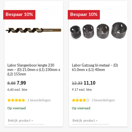
Bespaar 10%
Bespaar 10%
Labor Slangenboor lengte 230
Labor Gatzaag bi-metaal – (D)
mm – (D) 21.0mm x (L1) 230mm x
61.0mm x (L1) 40mm
(L2) 155mm
Oorspronkelijke
7,99
Huidige
Oorspronkelijke
11,10
Huidige
8,88
12,33
prijs
prijs
prijs
prijs
6,60 excl. btw
9,17 excl. btw
was:
is:
was:
is:
€8,88.
€7,99.
€12,33.
€11,10.
1 beoordelingen
3 beoordelingen
Op voorraad
Op voorraad
Bekijk product >
Bekijk product >