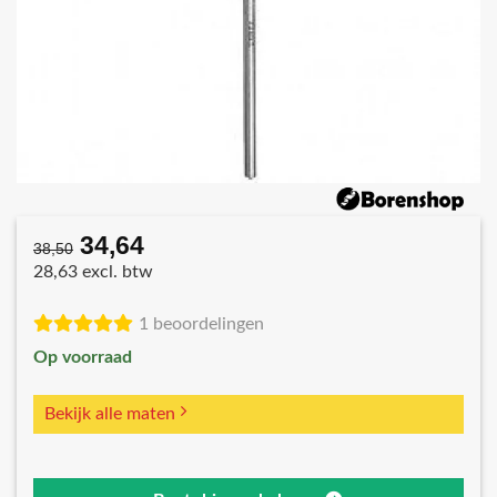
34,64
Oorspronkelijke
Huidige
38,50
prijs
prijs
28,63 excl. btw
was:
is:
€38,50.
€34,64.
1 beoordelingen
Op voorraad
Bekijk alle maten