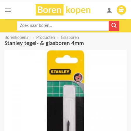
Skip
to
content
Zoeken
naar:
Borenkopen.nl
»
Producten
»
Glasboren
Stanley tegel- & glasboren 4mm