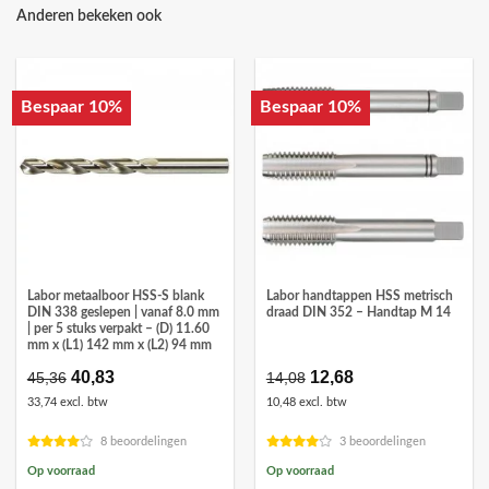
Anderen bekeken ook
Bespaar 10%
Bespaar 10%
Labor metaalboor HSS-S blank
Labor handtappen HSS metrisch
DIN 338 geslepen | vanaf 8.0 mm
draad DIN 352 – Handtap M 14
| per 5 stuks verpakt – (D) 11.60
mm x (L1) 142 mm x (L2) 94 mm
Oorspronkelijke
40,83
Huidige
Oorspronkelijke
12,68
Huidige
45,36
14,08
prijs
prijs
prijs
prijs
33,74 excl. btw
10,48 excl. btw
was:
is:
was:
is:
€45,36.
€40,83.
€14,08.
€12,68.
8 beoordelingen
3 beoordelingen
Op voorraad
Op voorraad