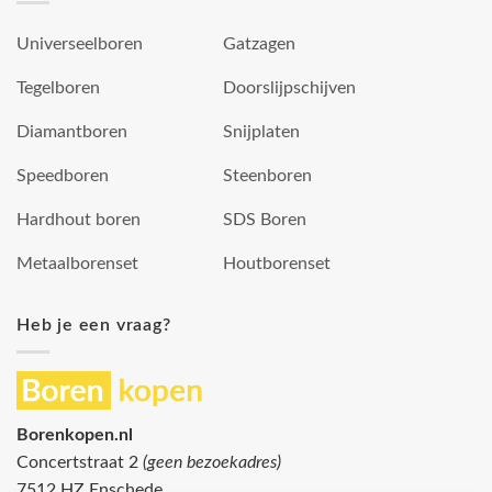
Universeelboren
Gatzagen
Tegelboren
Doorslijpschijven
Diamantboren
Snijplaten
Speedboren
Steenboren
Hardhout boren
SDS Boren
Metaalborenset
Houtborenset
Heb je een vraag?
Borenkopen.nl
Concertstraat 2
(geen bezoekadres)
7512 HZ Enschede