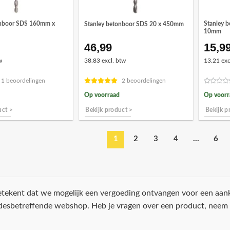
onboor SDS 160mm x
Stanley 
Stanley betonboor SDS 20 x 450mm
10mm
46,99
15,9
w
38.83 excl. btw
13.21 exc
1 beoordelingen
2 beoordelingen
Op voorraad
Op voorr
uct >
Bekijk product >
Bekijk p
1
2
3
4
…
6
 betekent dat we mogelijk een vergoeding ontvangen voor een aan
 desbetreffende webshop. Heb je vragen over een product, neem