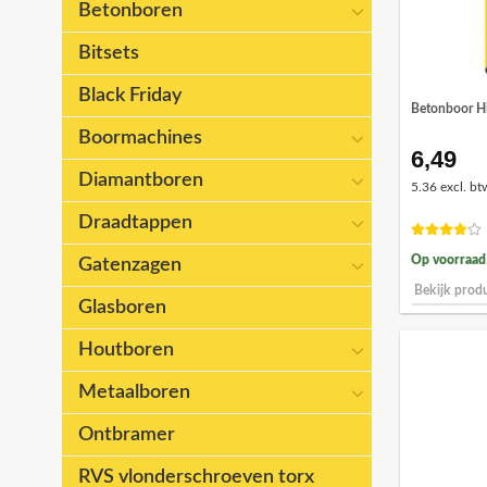
Betonboren
Bitsets
Black Friday
Betonboor H
Boormachines
6,49
Diamantboren
5.36 excl. bt
Draadtappen
Op voorraad
Gatenzagen
Bekijk prod
Glasboren
Houtboren
Metaalboren
Ontbramer
RVS vlonderschroeven torx