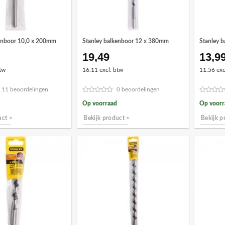
kenboor 10,0 x 200mm
Stanley balkenboor 12 x 380mm
Stanley 
19,49
13,9
tw
16.11 excl. btw
11.56 exc
11 beoordelingen
0 beoordelingen
Op voorraad
Op voorr
uct >
Bekijk product >
Bekijk p