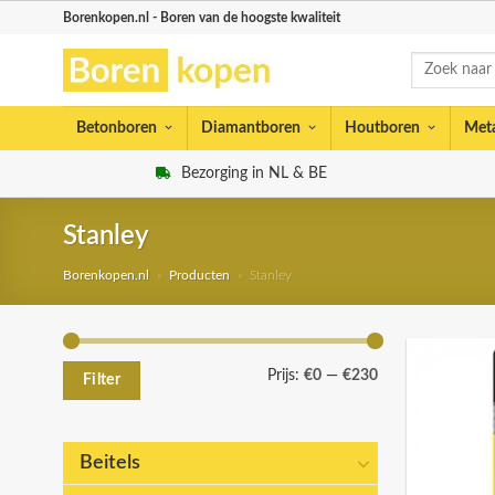
Skip
Borenkopen.nl - Boren van de hoogste kwaliteit
to
Zoeken
content
naar:
Betonboren
Diamantboren
Houtboren
Met
Bezorging in NL & BE
Stanley
Borenkopen.nl
»
Producten
»
Stanley
Min.
Max.
Prijs:
€0
—
€230
Filter
prijs
prijs
Beitels