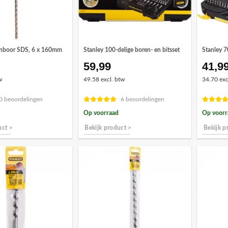
onboor SDS, 6 x 160mm
Stanley 100-delige boren- en bitsset
Stanley 7
59,99
41,9
w
49.58 excl. btw
34.70 exc
0 beoordelingen
6 beoordelingen
Op voorraad
Op voorr
uct >
Bekijk product >
Bekijk p