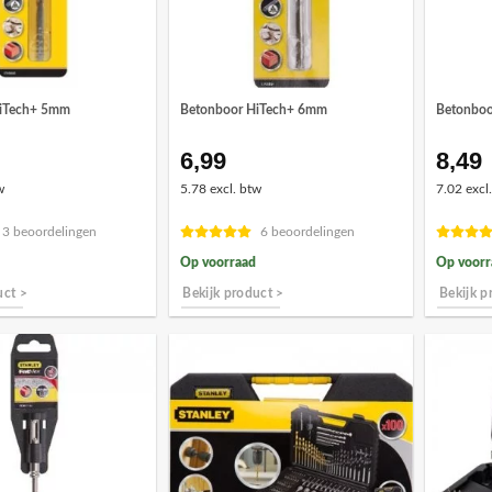
iTech+ 5mm
Betonboor HiTech+ 6mm
Betonbo
6,99
8,49
w
5.78 excl. btw
7.02 excl
3 beoordelingen
6 beoordelingen
Op voorraad
Op voorr
uct >
Bekijk product >
Bekijk p