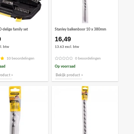
0-delige family set
Stanley balkenboor 10 x 380mm
9
16,49
l. btw
13.63 excl. btw
10 beoordelingen
0 beoordelingen
aad
Op voorraad
roduct >
Bekijk product >