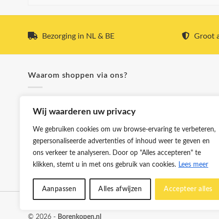
Bezorging in NL & BE
Groot a
Waarom shoppen via ons?
✓ Snel & voordelig verzonden
Wij waarderen uw privacy
✓ Hoge kwaliteit boren
✓ Klanttevredenheid staat voorop
We gebruiken cookies om uw browse-ervaring te verbeteren,
✓ Groot aanbod en lage prijzen
gepersonaliseerde advertenties of inhoud weer te geven en
✓ Meer dan 5.000 producten
ons verkeer te analyseren. Door op "Alles accepteren" te
✓ Bezorging in NL & BE
klikken, stemt u in met ons gebruik van cookies.
Lees meer
Aanpassen
Alles afwijzen
Accepteer alles
Klantenservice
Cookies
Privacybeleid
Disclaimer
© 2026 -
Borenkopen.nl