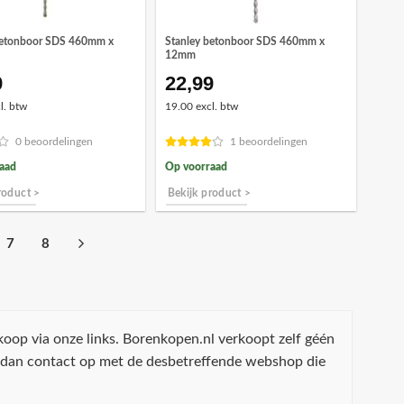
betonboor SDS 460mm x
Stanley betonboor SDS 460mm x
12mm
9
22,99
l. btw
19.00 excl. btw
0 beoordelingen
1 beoordelingen
aad
Op voorraad
roduct >
Bekijk product >
7
8
koop via onze links. Borenkopen.nl verkoopt zelf géén
 dan contact op met de desbetreffende webshop die