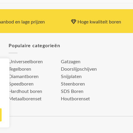
anbod en lage prijzen
Hoge kwaliteit boren
Populaire categorieën
Universeelboren
Gatzagen
Tegelboren
Doorslijpschijven
Diamantboren
Snijplaten
Speedboren
Steenboren
Hardhout boren
SDS Boren
Metaalborenset
Houtborenset