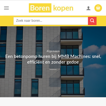
Skip
to
content
Zoeken
naar:
Algemeen
Een betonpomp huren bij MMB Machines: snel,
efficiënt en zonder gedoe