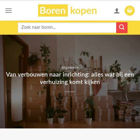
Skip
to
content
Zoeken
naar:
Algemeen
Van verbouwen naar inrichting: alles wat bij een
verhuizing komt kijken