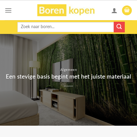
Skip
to
content
Zoeken
naar:
Algemeen
Een stevige basis begint met het juiste materiaal