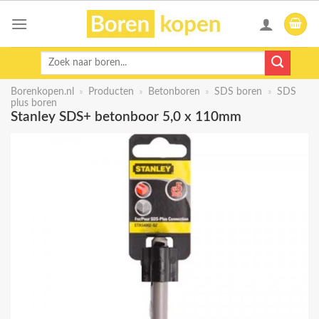
Skip
to
content
Zoeken
naar:
Borenkopen.nl
»
Producten
»
Betonboren
»
SDS boren
»
SDS
plus boren
Stanley SDS+ betonboor 5,0 x 110mm