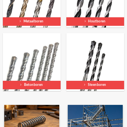
Metaalboren
Houtboren
Betonboren
Steenboren