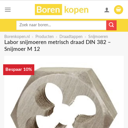
Skip
to
content
Zoeken
naar:
Borenkopen.nl
»
Producten
»
Draadtappen
»
Snijmoeren
Labor snijmoeren metrisch draad DIN 382 –
Snijmoer M 12
Bespaar 10%