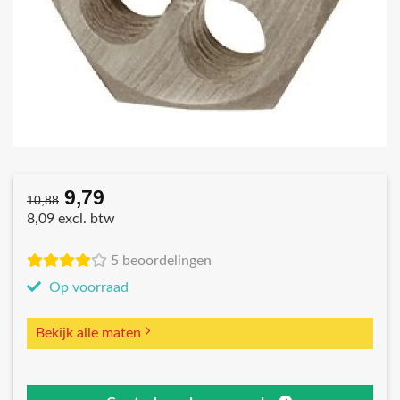
9,79
Oorspronkelijke
Huidige
10,88
prijs
prijs
8,09 excl. btw
was:
is:
€10,88.
€9,79.
5 beoordelingen
Op voorraad
Bekijk alle maten