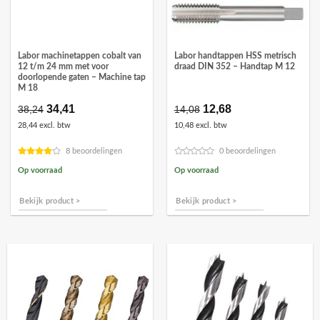
Labor machinetappen cobalt van
Labor handtappen HSS metrisch
12 t/m 24 mm met voor
draad DIN 352 – Handtap M 12
doorlopende gaten – Machine tap
M 18
Oorspronkelijke
34,41
Huidige
Oorspronkelijke
12,68
Huidige
38,24
14,08
prijs
prijs
prijs
prijs
28,44 excl. btw
10,48 excl. btw
was:
is:
was:
is:
€38,24.
€34,41.
€14,08.
€12,68.
8 beoordelingen
0 beoordelingen
Op voorraad
Op voorraad
Bekijk product >
Bekijk product >