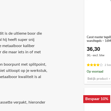
it is de ultieme boor die
Carat master tegel
hij heeft super snij
wandtegels – 16
ze metaalboor kaliber
36,30
 die maar iets in of met
30,- excl. btw
en boorpunt met splitpoint,
2 be
iet uitloopt op je werkstuk,
Op voorraad
taalboor kwaliteit is al
Bekijk product >
Bespaar 10%
assette verpakt, hieronder