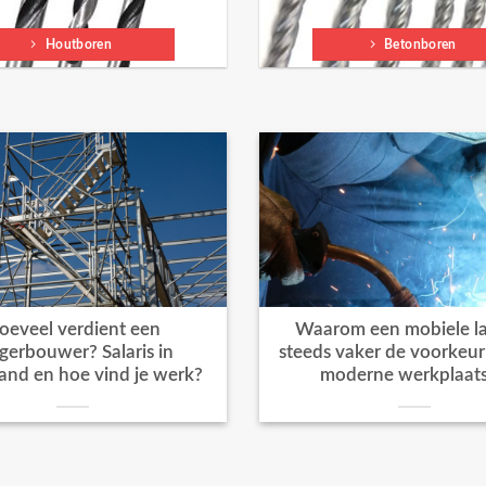
Houtboren
Betonboren
oeveel verdient een
Waarom een mobiele la
igerbouwer? Salaris in
steeds vaker de voorkeur k
and en hoe vind je werk?
moderne werkplaat