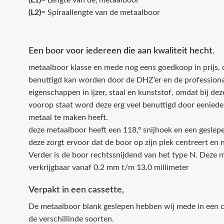
(L1)
= Lengte van de‚ metaalboor
(L2)
= Spiraallengte van de metaalboor
Een boor voor iedereen die aan kwaliteit hecht.
metaalboor klasse en mede nog eens goedkoop in prijs, d
benuttigd kan worden door de DHZ’er en de professional 
eigenschappen in ijzer, staal en kunststof, omdat bij de
voorop staat word deze erg veel benuttigd door eenieder
metaal te maken heeft.
deze metaalboor heeft een 118‚º snijhoek en een geslep
deze zorgt ervoor dat de boor op zijn plek centreert en n
Verder is de boor rechtssnijdend van het type N. Deze me
verkrijgbaar vanaf 0.2 mm t/m 13.0 millimeter
Verpakt in een cassette‚
De metaalboor blank geslepen hebben wij mede in een c
de verschillinde soorten.