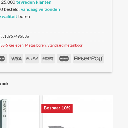
 25.000
tevreden klanten
0 besteld,
vandaag verzonden
kwaliteit
boren
r:
c1d95749588e
SS-S geslepen
,
Metaalboren
,
Standaard metaalboor
n ook
Bespaar 10%