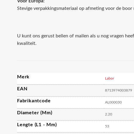
Voor Europa:
Stevige verpakkingsmateriaal op afmeting voor de boor 
U kunt ons gerust bellen of mailen als u nog vragen hee
kwaliteit.
Merk
Labor
EAN
8713974003879
Fabrikantcode
AL000030
Diameter (mm)
2.20
Lengte (L1 - Mm)
53