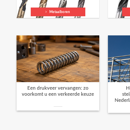
Metaalboren
Een drukveer vervangen: zo
H
voorkomt u een verkeerde keuze
ste
Nederl