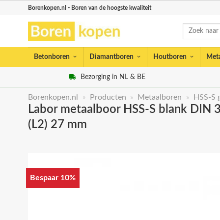
Skip
Borenkopen.nl - Boren van de hoogste kwaliteit
to
Zoeken
content
naar:
Betonboren
Diamantboren
Houtboren
Met
Bezorging in NL & BE
Borenkopen.nl
»
Producten
»
Metaalboren
»
HSS-S 
Labor metaalboor HSS-S blank DIN 33
(L2) 27 mm
Bespaar 10%