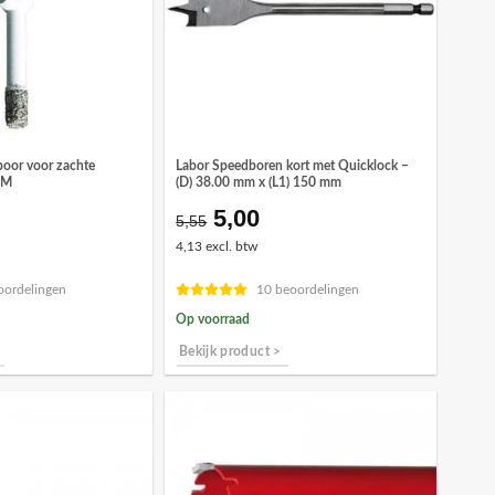
boor voor zachte
Labor Speedboren kort met Quicklock –
MM
(D) 38.00 mm x (L1) 150 mm
5,00
Oorspronkelijke
Huidige
5,55
prijs
prijs
4,13 excl. btw
was:
is:
€5,55.
€5,00.
oordelingen
10 beoordelingen
Op voorraad
Bekijk product >