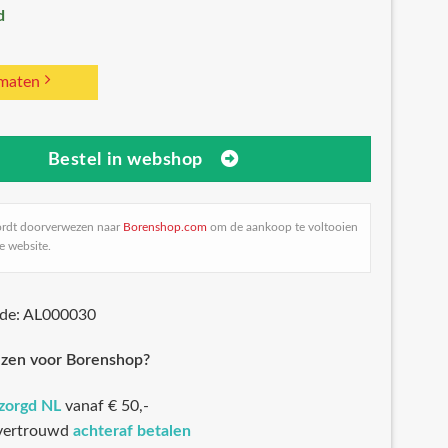
d
 maten
Bestel in webshop
ordt doorverwezen naar
Borenshop.com
om de aankoop te voltooien
e website.
ode: AL000030
zen voor Borenshop?
ezorgd NL
vanaf € 50,-
 vertrouwd
achteraf betalen