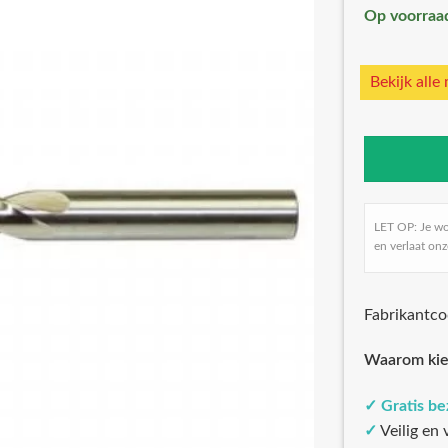
Op voorraa
Bekijk alle
LET OP: Je w
en verlaat onz
Fabrikantc
Waarom kie
✓
Gratis b
✓
Veilig en