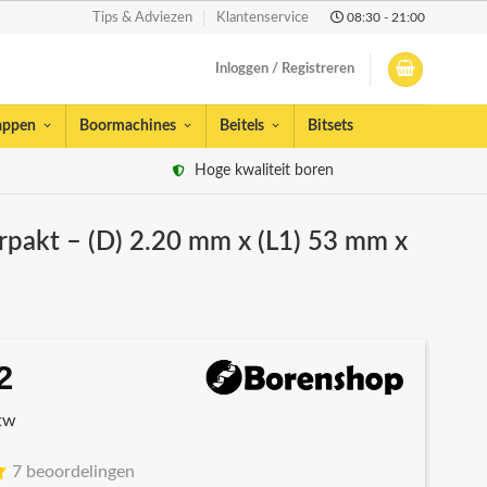
08:30 - 21:00
Tips & Adviezen
Klantenservice
Inloggen / Registreren
appen
Boormachines
Beitels
Bitsets
Hoge kwaliteit boren
rpakt – (D) 2.20 mm x (L1) 53 mm x
2
spronkelijke
Huidige
s
prijs
btw
:
is:
13.
€7,32.
7 beoordelingen