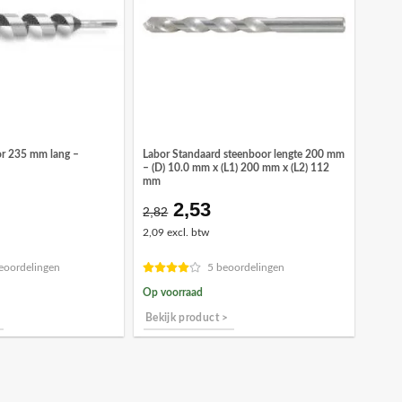
r 235 mm lang –
Labor Standaard steenboor lengte 200 mm
– (D) 10.0 mm x (L1) 200 mm x (L2) 112
mm
2,53
Oorspronkelijke
Huidige
2,82
prijs
prijs
2,09 excl. btw
was:
is:
€2,82.
€2,53.
eoordelingen
5 beoordelingen
Op voorraad
Bekijk product >