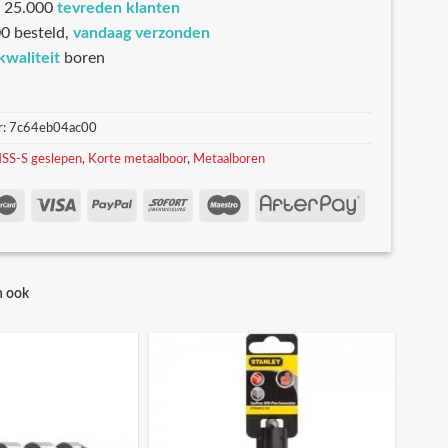
 25.000
tevreden klanten
0 besteld,
vandaag verzonden
kwaliteit
boren
r:
7c64eb04ac00
SS-S geslepen
,
Korte metaalboor
,
Metaalboren
n ook