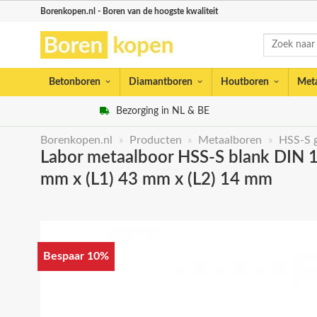
Skip
Borenkopen.nl - Boren van de hoogste kwaliteit
to
Zoeken
content
naar:
Betonboren
Diamantboren
Houtboren
Met
Bezorging in NL & BE
Borenkopen.nl
»
Producten
»
Metaalboren
»
HSS-S 
Labor metaalboor HSS-S blank DIN 189
mm x (L1) 43 mm x (L2) 14 mm
Bespaar 10%