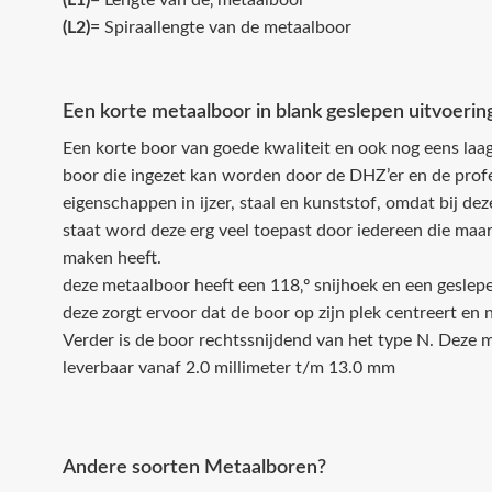
(L1)
= Lengte van de‚ metaalboor
(L2)
= Spiraallengte van de metaalboor
Een korte metaalboor in blank geslepen uitvoerin
Een korte boor van goede kwaliteit en ook nog eens laag i
boor die ingezet kan worden door de DHZ’er en de profes
eigenschappen in ijzer, staal en kunststof, omdat bij d
staat word deze erg veel toepast door iedereen die maar 
maken heeft.
deze metaalboor heeft een 118‚º snijhoek en een geslep
deze zorgt ervoor dat de boor op zijn plek centreert en n
Verder is de boor rechtssnijdend van het type N. Deze me
leverbaar vanaf 2.0 millimeter t/m 13.0 mm
Andere soorten Metaalboren?