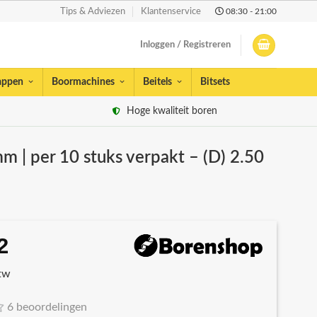
08:30 - 21:00
Tips & Adviezen
Klantenservice
Inloggen / Registreren
appen
Boormachines
Beitels
Bitsets
Hoge kwaliteit boren
m | per 10 stuks verpakt – (D) 2.50
2
spronkelijke
Huidige
s
prijs
btw
:
is:
13.
€7,32.
6 beoordelingen