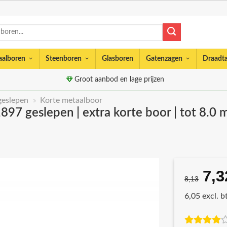
aalboren
Steenboren
Glasboren
Gatenzagen
Draadt
Groot aanbod en lage prijzen
geslepen
»
Korte metaalboor
7 geslepen | extra korte boor | tot 8.0 m
7,3
Oor
8,13
prij
6,05 excl. 
was
€8,