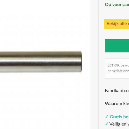
Op voorraa
Bekijk alle
LET OP: Je w
en verlaat onz
Fabrikantc
Waarom kie
✓
Gratis b
✓
Veilig en