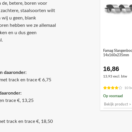
 de‚ betere‚ boren voor
‚ zachtere‚ staalsoorten wilt
 wij u geen‚ blank
boren hebben we ze allemaal
maken en u dus geen
l.
Famag Slangenboo
14x160x235mm
16,86
n daaronder:
13,93 excl. btw
met track en trace € 6,75
10 b
daaronder:
Op voorraad
en trace €‚ 13,25
Bekijk product >
t track en trace €‚ 18,50