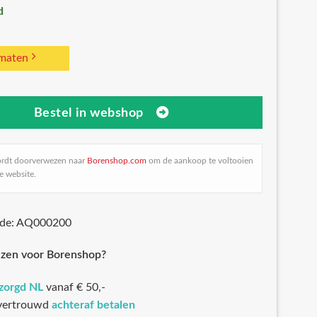
d
 maten
Bestel in webshop
ordt doorverwezen naar
Borenshop.com
om de aankoop te voltooien
e website.
ode: AQ000200
zen voor Borenshop?
ezorgd NL
vanaf € 50,-
 vertrouwd
achteraf betalen