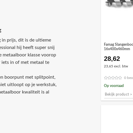
g
n prijs, dit is de ultieme
Famag Slangenboo
sional hij heeft super snij
16x400x460mm
eze metaalboor klasse voorop
28,62
iets in of met metaal te
23,65 excl. btw
en boorpunt met splitpoint,
0 beo
iet uitloopt op je werkstuk,
Op voorraad
taalboor kwaliteit is al
Bekijk product >