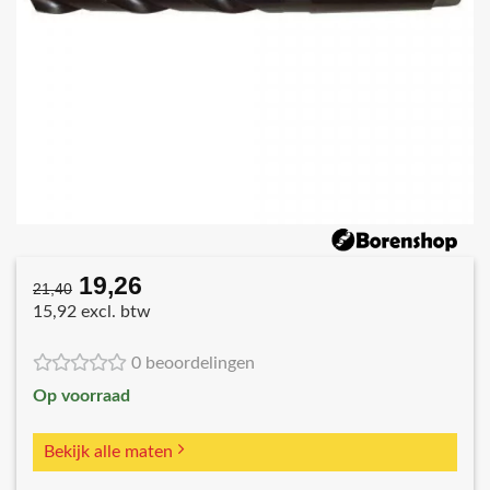
19,26
Oorspronkelijke
Huidige
21,40
prijs
prijs
15,92 excl. btw
was:
is:
€21,40.
€19,26.
0 beoordelingen
Op voorraad
Bekijk alle maten