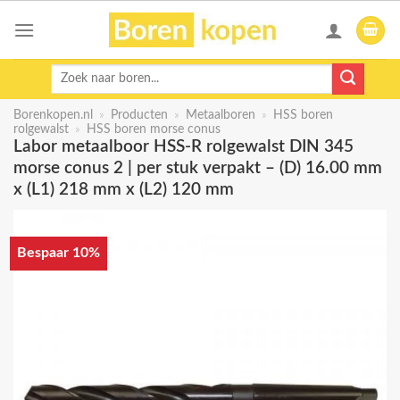
Skip
to
content
Zoeken
naar:
Borenkopen.nl
»
Producten
»
Metaalboren
»
HSS boren
rolgewalst
»
HSS boren morse conus
Labor metaalboor HSS-R rolgewalst DIN 345
morse conus 2 | per stuk verpakt – (D) 16.00 mm
x (L1) 218 mm x (L2) 120 mm
Bespaar 10%