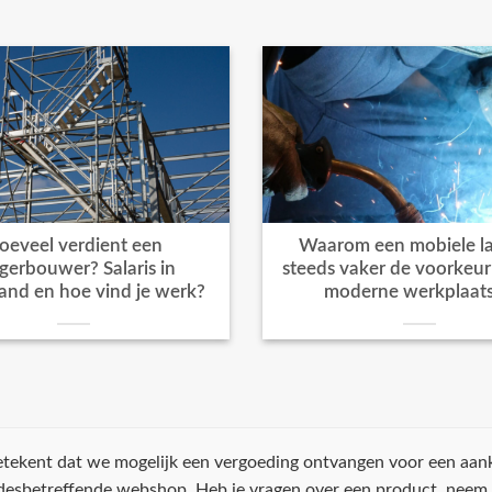
oeveel verdient een
Waarom een mobiele la
igerbouwer? Salaris in
steeds vaker de voorkeur k
and en hoe vind je werk?
moderne werkplaat
 betekent dat we mogelijk een vergoeding ontvangen voor een aan
 desbetreffende webshop. Heb je vragen over een product, neem