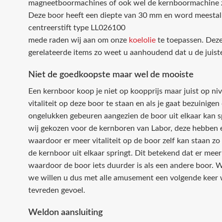
magneetboormachines of ook wel de kernboormachine
Deze boor heeft een diepte van 30 mm en word meestal
centreerstift type LL026100
mede raden wij aan om onze
koelolie
te toepassen. Deze
gerelateerde items zo weet u aanhoudend dat u de juist
Niet de goedkoopste maar wel de mooiste
Een kernboor koop je niet op koopprijs maar juist op niv
vitaliteit op deze boor te staan en als je gaat bezuinige
ongelukken gebeuren aangezien de boor uit elkaar kan 
wij gekozen voor de kernboren van Labor, deze hebben 
waardoor er meer vitaliteit op de boor zelf kan staan zo
de kernboor uit elkaar springt. Dit betekend dat er mee
waardoor de boor iets duurder is als een andere boor. W
we willen u dus met alle amusement een volgende keer 
tevreden gevoel.
Weldon aansluiting