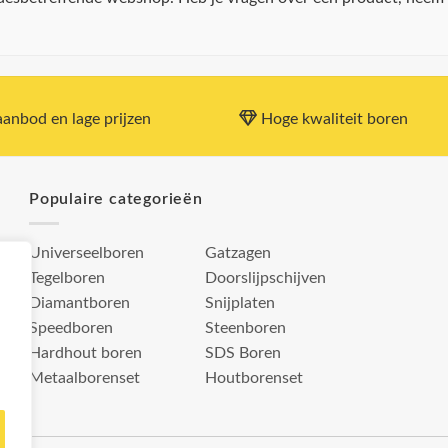
anbod en lage prijzen
Hoge kwaliteit boren
Populaire categorieën
Universeelboren
Gatzagen
Tegelboren
Doorslijpschijven
Diamantboren
Snijplaten
Speedboren
Steenboren
Hardhout boren
SDS Boren
Metaalborenset
Houtborenset