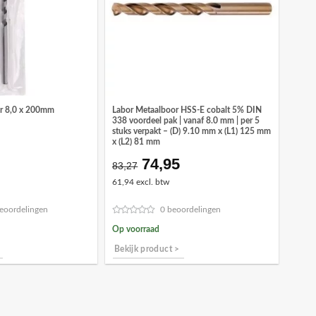
Labor Metaalboor HSS-E cobalt 5% DIN
or 8,0 x 200mm
338 voordeel pak | vanaf 8.0 mm | per 5
stuks verpakt – (D) 9.10 mm x (L1) 125 mm
x (L2) 81 mm
74,95
Oorspronkelijke
Huidige
83,27
prijs
prijs
61,94 excl. btw
was:
is:
€83,27.
€74,95.
eoordelingen
0 beoordelingen
Op voorraad
Bekijk product >