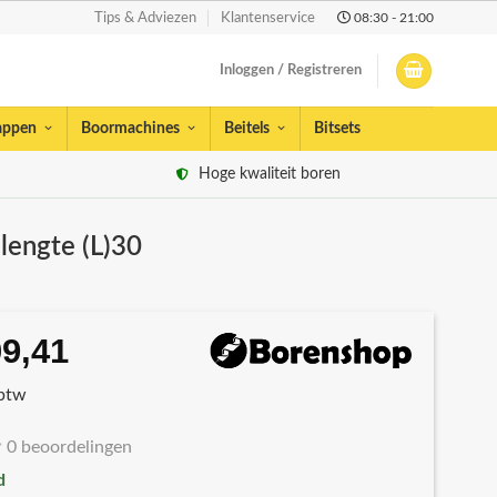
08:30 - 21:00
Tips & Adviezen
Klantenservice
Inloggen / Registreren
appen
Boormachines
Beitels
Bitsets
Hoge kwaliteit boren
engte (L)30
9,41
rspronkelijke
Huidige
js
prijs
 btw
s:
is:
21,57.
€109,41.
0 beoordelingen
d