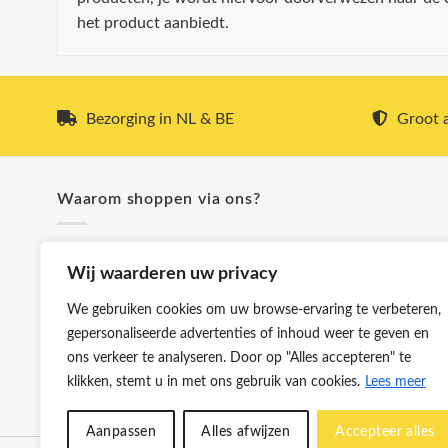
het product aanbiedt.
Bezorging in NL & BE
Groot a
Waarom shoppen via ons?
✓ Snel & voordelig verzonden
Wij waarderen uw privacy
✓ Hoge kwaliteit boren
✓ Klanttevredenheid staat voorop
We gebruiken cookies om uw browse-ervaring te verbeteren,
✓ Groot aanbod en lage prijzen
gepersonaliseerde advertenties of inhoud weer te geven en
✓ Meer dan 5.000 producten
ons verkeer te analyseren. Door op "Alles accepteren" te
✓ Bezorging in NL & BE
klikken, stemt u in met ons gebruik van cookies.
Lees meer
Aanpassen
Alles afwijzen
Accepteer alles