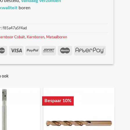
0 besteld,
vandaag verzonden
kwaliteit
boren
r:
f85a47a5f4ad
ernboor Cobalt
,
Kernboren
,
Metaalboren
n ook
Bespaar 10%