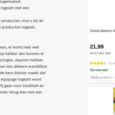
 zogenoemd.
 ingezet met een
 producten vind u bij de
e producten ingezet.
Dremel glasboor 
21,99
eau, er komt heel veel
n op kaliber dan kunnen er
18.17 excl. btw
springen, daarom hebben
11 b
een iets dikkere wanddikte
Op voorraad
 de kans kleiner maakt dat
Bekijk product >
r equipage ingezet word
ij gaan voor kwaliteit en
weer terug zien met een