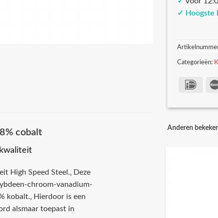
✓
Voor 12:0
✓
Hoogste 
Artikelnumme
Categorieën:
K
Anderen bekeke
8% cobalt
waliteit
eit High Speed Steel.‚ Deze
olybdeen-chroom-vanadium-
 kobalt.‚ Hierdoor is een
ord alsmaar toepast in