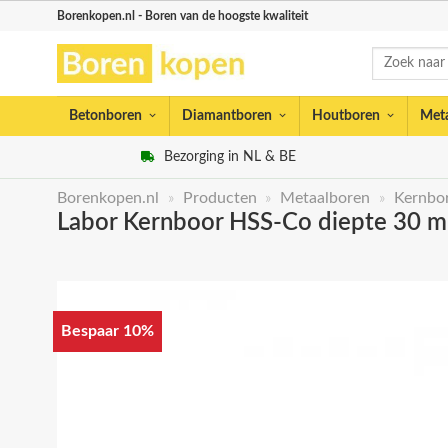
Skip
Borenkopen.nl - Boren van de hoogste kwaliteit
to
Zoeken
content
naar:
Betonboren
Diamantboren
Houtboren
Met
Bezorging in NL & BE
Borenkopen.nl
»
Producten
»
Metaalboren
»
Kernbo
Labor Kernboor HSS-Co diepte 30 m
Bespaar 10%