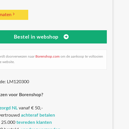
 maten
Bestel in webshop
ordt doorverwezen naar
Borenshop.com
om de aankoop te voltooien
e website.
ode: LM120300
zen voor Borenshop?
ezorgd NL
vanaf € 50,-
 vertrouwd
achteraf betalen
 25.000
tevreden klanten