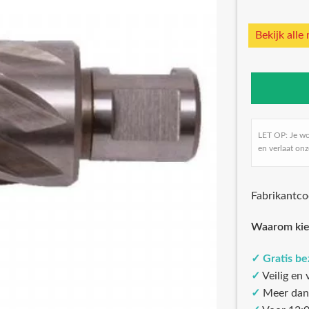
Bekijk alle
LET OP: Je w
en verlaat onz
Fabrikantc
Waarom kie
✓
Gratis b
✓
Veilig en
✓
Meer dan