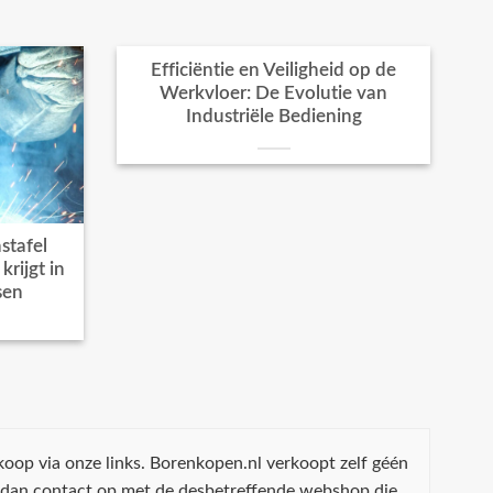
Efficiëntie en Veiligheid op de
Werkvloer: De Evolutie van
Industriële Bediening
stafel
rijgt in
sen
koop via onze links. Borenkopen.nl verkoopt zelf géén
 dan contact op met de desbetreffende webshop die