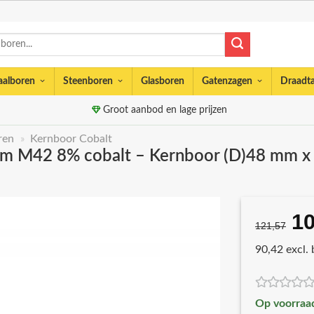
aalboren
Steenboren
Glasboren
Gatenzagen
Draadt
Groot aanbod en lage prijzen
ren
»
Kernboor Cobalt
m M42 8% cobalt – Kernboor (D)48 mm x l
10
Oo
121,57
pri
90,42 excl.
wa
€1
Op voorraa