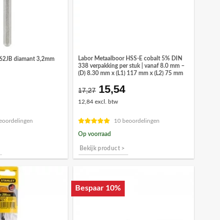
Labor Metaalboor HSS-E cobalt 5% DIN
662JB diamant 3,2mm
338 verpakking per stuk | vanaf 8.0 mm –
(D) 8.30 mm x (L1) 117 mm x (L2) 75 mm
15,54
Oorspronkelijke
Huidige
17,27
prijs
prijs
12,84 excl. btw
was:
is:
€17,27.
€15,54.
eoordelingen
10 beoordelingen
Op voorraad
Bekijk product >
Bespaar 10%