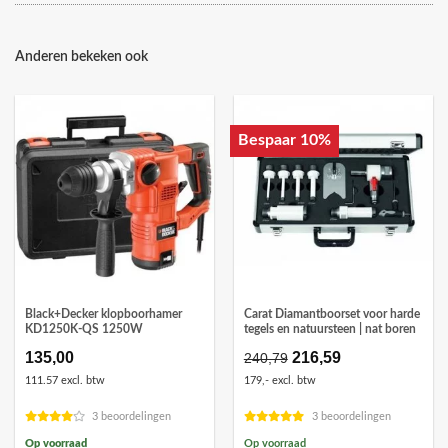
Anderen bekeken ook
Bespaar 10%
Black+Decker klopboorhamer
Carat Diamantboorset voor harde
KD1250K-QS 1250W
tegels en natuursteen | nat boren
135,00
Oorspronkelijke
216,59
Huidige
240,79
prijs
prijs
111.57 excl. btw
179,- excl. btw
was:
is:
€240,79.
€216,59.
3 beoordelingen
3 beoordelingen
Op voorraad
Op voorraad