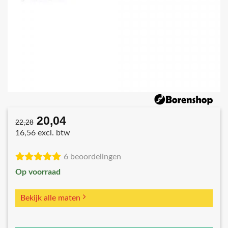
20,04
Oorspronkelijke
Huidige
22,28
prijs
prijs
16,56 excl. btw
was:
is:
€22,28.
€20,04.
6 beoordelingen
Op voorraad
Bekijk alle maten