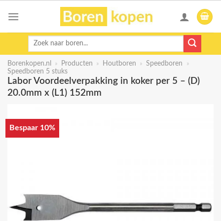
Skip
to
content
Zoeken
naar:
Borenkopen.nl
»
Producten
»
Houtboren
»
Speedboren
»
Speedboren 5 stuks
Labor Voordeelverpakking in koker per 5 – (D)
20.0mm x (L1) 152mm
Bespaar 10%