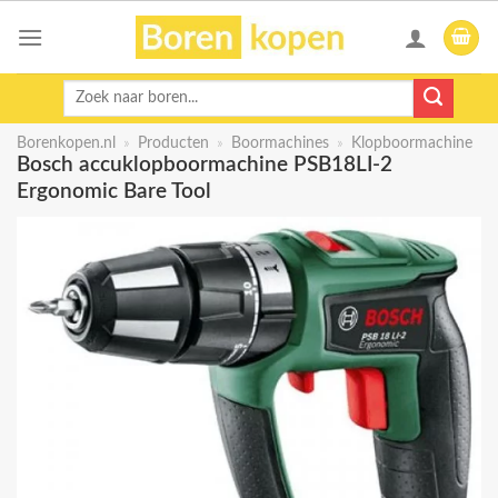
Skip
to
content
Zoeken
naar:
Borenkopen.nl
»
Producten
»
Boormachines
»
Klopboormachine
Bosch accuklopboormachine PSB18LI-2
Ergonomic Bare Tool