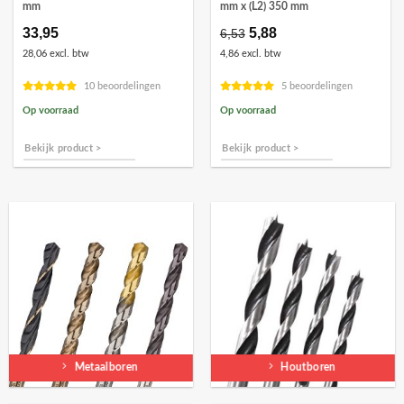
mm
mm x (L2) 350 mm
33,95
Oorspronkelijke
5,88
Huidige
6,53
prijs
prijs
28,06 excl. btw
4,86 excl. btw
was:
is:
€6,53.
€5,88.
10 beoordelingen
5 beoordelingen
Op voorraad
Op voorraad
Bekijk product >
Bekijk product >
Metaalboren
Houtboren