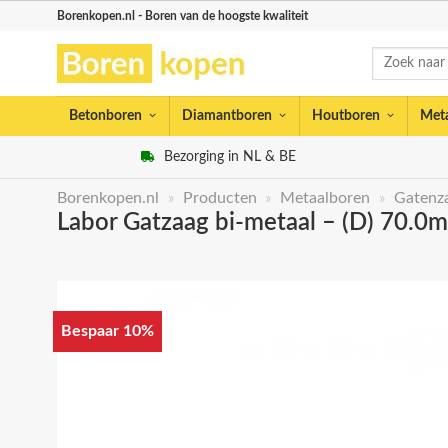
Skip
Borenkopen.nl - Boren van de hoogste kwaliteit
to
Zoeken
content
naar:
Betonboren
Diamantboren
Houtboren
Met
Bezorging in NL & BE
Borenkopen.nl
»
Producten
»
Metaalboren
»
Gatenz
Labor Gatzaag bi-metaal – (D) 70.0
Bespaar 10%