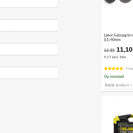
Labor Gatzaag bi-
(L1) 40mm
11,10
Oorsp
12,33
prijs
9,17 excl. btw
was:
€12,3
9 be
Op voorraad
Bekijk product >