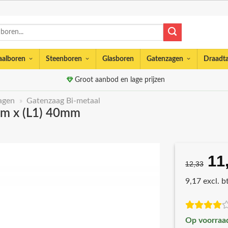
aalboren
Steenboren
Glasboren
Gatenzagen
Draadt
Groot aanbod en lage prijzen
agen
»
Gatenzaag Bi-metaal
mm x (L1) 40mm
11
Oo
12,33
pri
9,17 excl. 
wa
€1
Op voorraa