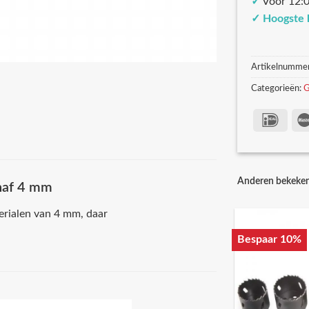
✓
Voor 12:0
✓
Hoogste 
Artikelnumme
Categorieën:
G
Anderen bekeke
anaf 4 mm
erialen van 4 mm, daar
Bespaar 10%