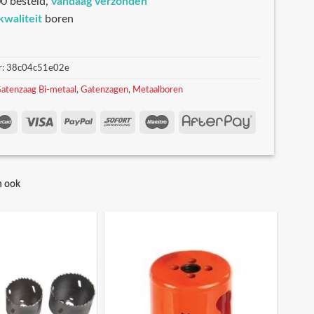
0 besteld,
vandaag verzonden
kwaliteit
boren
r:
38c04c51e02e
atenzaag Bi-metaal
,
Gatenzagen
,
Metaalboren
n ook