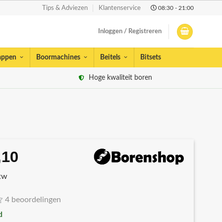
08:30 - 21:00
Tips & Adviezen
Klantenservice
Inloggen / Registreren
appen
Boormachines
Beitels
Bitsets
Hoge kwaliteit boren
,10
rspronkelijke
Huidige
js
prijs
btw
s:
is:
2,33.
€11,10.
4 beoordelingen
d