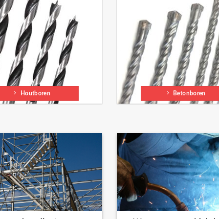
Houtboren
Betonboren