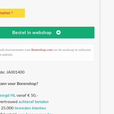
 maten
Bestel in webshop
ordt doorverwezen naar
Borenshop.com
om de aankoop te voltooien
e website.
ode: JA001400
zen voor Borenshop?
ezorgd NL
vanaf € 50,-
 vertrouwd
achteraf betalen
 25.000
tevreden klanten