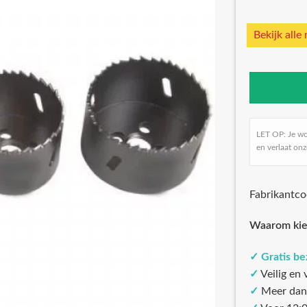
Bekijk alle
LET OP: Je w
en verlaat onz
Fabrikantc
Waarom kie
✓
Gratis b
✓
Veilig en
✓
Meer dan