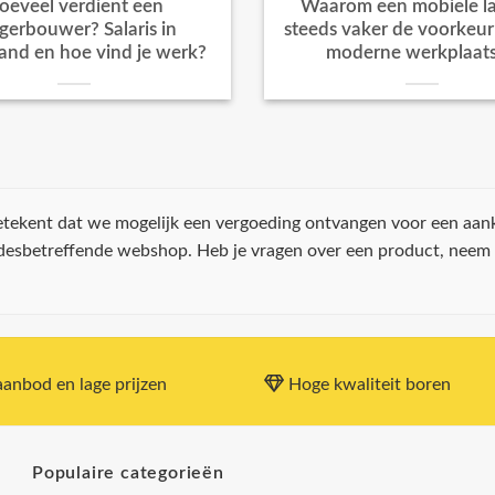
oeveel verdient een
Waarom een mobiele la
igerbouwer? Salaris in
steeds vaker de voorkeur k
and en hoe vind je werk?
moderne werkplaat
 betekent dat we mogelijk een vergoeding ontvangen voor een aan
 desbetreffende webshop. Heb je vragen over een product, neem
anbod en lage prijzen
Hoge kwaliteit boren
Populaire categorieën