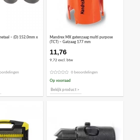
metaal – (D) 152.0mm x
Mandrex MX gatenzaag multi purpose
(TCT) – Gatzaag 177 mm
11,76
ronkelijke
Huidige
prijs
9,72 excl. btw
is:
3.
€11,10.
oordelingen
0 beoordelingen
Op voorraad
Bekijk product >