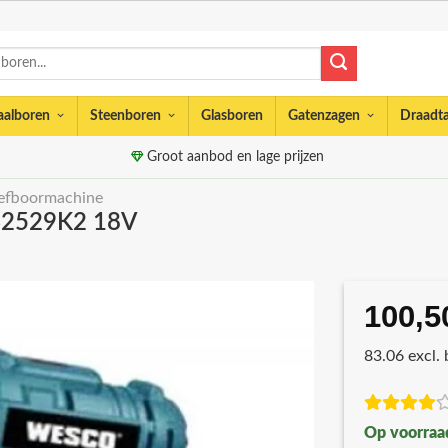
aalboren
Steenboren
Glasboren
Gatenzagen
Draadt
Groot aanbod en lage prijzen
efboormachine
S2529K2 18V
100,5
83.06 excl.
Op voorraa