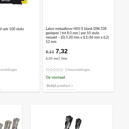
Labor metaalboor HSS-S blank DIN 338
t sets 100 stuks
geslepen | tot 8.0 mm | per 10 stuks
verpakt – (D) 5.20 mm x (L1) 86 mm x (L2)
52 mm
7,32
Oorspronkelijke
Huidige
8,13
prijs
prijs
6,05 excl. btw
was:
is:
€8,13.
€7,32.
oordelingen
0 beoordelingen
Op voorraad
Bekijk product >