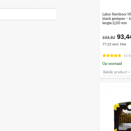
Labor Kernboor H
blank geslepen – 
lengte (L)50 mm
93,4
Oors
103,82
prijs
77,22 excl. btw
was:
€103
11 b
Op voorraad
Bekijk product >