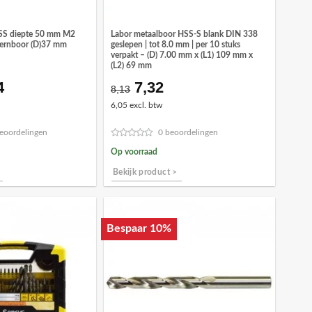
SS diepte 50 mm M2
Labor metaalboor HSS-S blank DIN 338
kernboor (D)37 mm
geslepen | tot 8.0 mm | per 10 stuks
verpakt – (D) 7.00 mm x (L1) 109 mm x
(L2) 69 mm
4
7,32
pronkelijke
Huidige
Oorspronkelijke
Huidige
8,13
prijs
prijs
prijs
6,05 excl. btw
is:
was:
is:
,82.
€93,44.
€8,13.
€7,32.
eoordelingen
0 beoordelingen
Op voorraad
Bekijk product >
Bespaar 10%