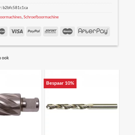
r:
b2bfc581c1ca
oormachines
,
Schroefboormachine
n ook
Bespaar 10%