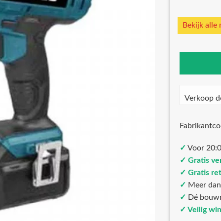
Bekijk alle
Verkoop d
Fabrikantc
✓
Voor 20:0
✓ Gratis ve
✓ Gratis re
✓
Meer da
✓
Dé bouw
✓ Veilig wi