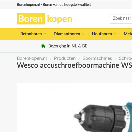
Skip
Borenkopen.nl - Boren van de hoogste kwaliteit
to
Zoeken
content
naar:
Betonboren
Diamantboren
Houtboren
Met
Bezorging in NL & BE
Borenkopen.nl
»
Producten
»
Boormachines
»
Schro
Wesco accuschroefboormachine W