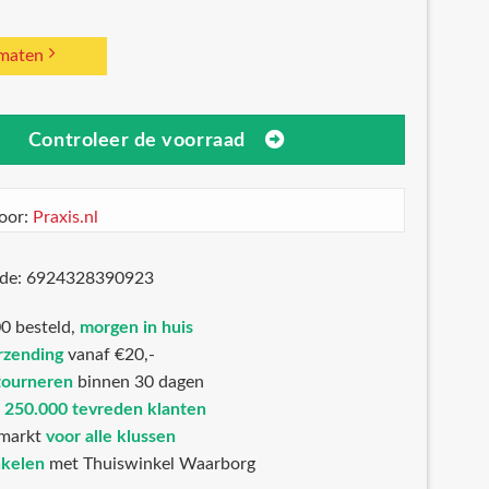
 maten
Controleer de voorraad
oor:
Praxis.nl
ode: 6924328390923
0 besteld,
morgen in huis
rzending
vanaf €20,-
tourneren
binnen 30 dagen
n
250.000 tevreden klanten
markt
voor alle klussen
nkelen
met Thuiswinkel Waarborg