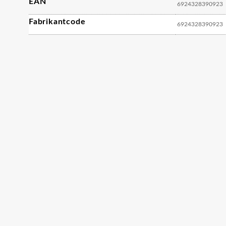
EAN
6924328390923
Fabrikantcode
6924328390923