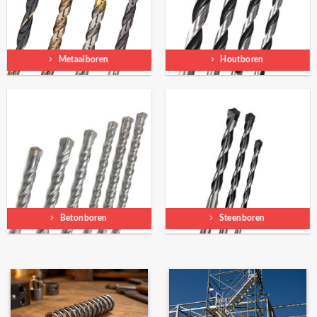
Metaalboren
Houtboren
Betonboren
Steenboren