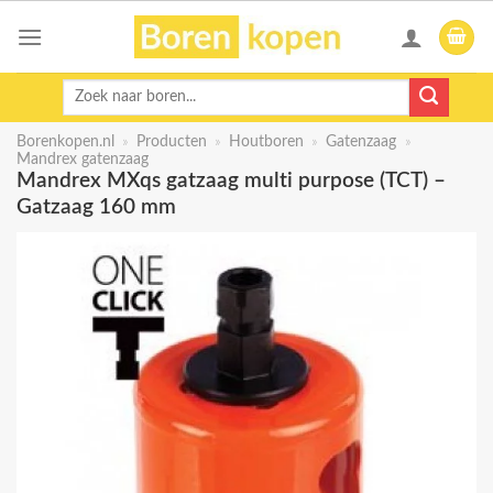
Skip
to
content
Zoeken
naar:
Borenkopen.nl
»
Producten
»
Houtboren
»
Gatenzaag
»
Mandrex gatenzaag
Mandrex MXqs gatzaag multi purpose (TCT) –
Gatzaag 160 mm