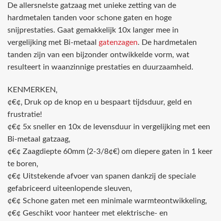
De allersnelste gatzaag met unieke zetting van de
hardmetalen tanden voor schone gaten en hoge
snijprestaties. Gaat gemakkelijk 10x langer mee in
vergelijking met Bi-metaal
gatenzagen
. De hardmetalen
tanden zijn van een bijzonder ontwikkelde vorm, wat
resulteert in waanzinnige prestaties en duurzaamheid.
KENMERKEN‚
¢€¢‚ Druk op de knop en u bespaart tijdsduur, geld en
frustratie!
¢€¢ 5x sneller en 10x de levensduur in vergelijking met een
Bi-metaal gatzaag‚
¢€¢ Zaagdiepte 60mm (2-3/8¢€) om diepere gaten in 1 keer
te boren‚
¢€¢ Uitstekende afvoer van spanen dankzij de speciale
gefabriceerd uiteenlopende sleuven‚
¢€¢ Schone gaten met een minimale warmteontwikkeling‚
¢€¢ Geschikt voor hanteer met elektrische- en