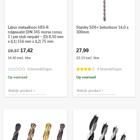
Labor metaalboor HSS-R
Stanley SDS+ betonboor 16,0 x
rolgewalst DIN 345 morse conus
300mm
1 | per stuk verpakt – (D) 8.50 mm
x (L1) 156 mm x (L2) 75 mm
Oorspronkelijke
17,42
Huidige
27,99
19,37
prijs
prijs
14,40 excl. btw
23.13 excl. btw
was:
is:
€19,37.
€17,42.
0 beoordelingen
8 beoordelingen
Op voorraad
Op voorraad
Bekijk product >
Bekijk product >