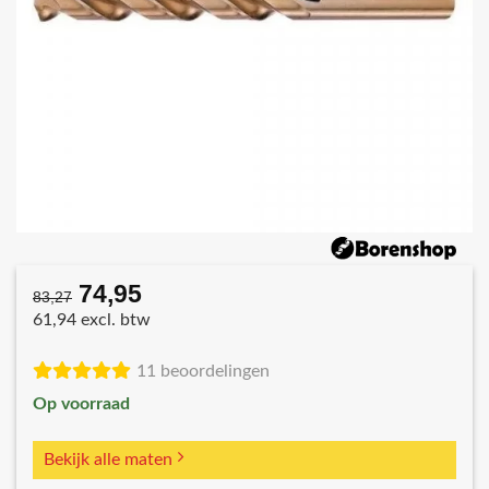
74,95
Oorspronkelijke
Huidige
83,27
prijs
prijs
61,94 excl. btw
was:
is:
€83,27.
€74,95.
11 beoordelingen
Op voorraad
Bekijk alle maten