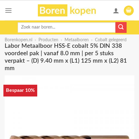
Skip
to
content
Zoeken
naar:
Borenkopen.nl
»
Producten
»
Metaalboren
»
Cobalt gelegeerd
Labor Metaalboor HSS-E cobalt 5% DIN 338
voordeel pak | vanaf 8.0 mm | per 5 stuks
verpakt – (D) 9.40 mm x (L1) 125 mm x (L2) 81
mm
Bespaar 10%