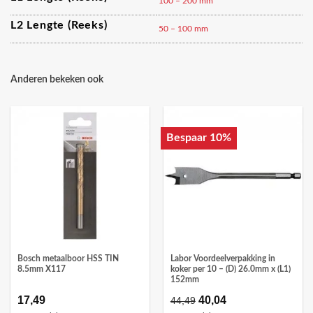
100 – 200 mm
L2 Lengte (reeks)
50 – 100 mm
Anderen bekeken ook
Bespaar 10%
Bosch metaalboor HSS TIN
Labor Voordeelverpakking in
8.5mm X117
koker per 10 – (D) 26.0mm x (L1)
152mm
17,49
Oorspronkelijke
40,04
Huidige
44,49
prijs
prijs