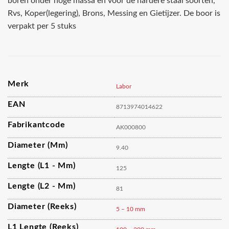
boren onder hoge massa en voor de hardere staal soorten,
Rvs, Koper(legering), Brons, Messing en Gietijzer. De boor is
verpakt per 5 stuks
Merk
Labor
EAN
8713974014622
Fabrikantcode
AK000800
Diameter (mm)
9.40
Lengte (L1 - Mm)
125
Lengte (L2 - Mm)
81
Diameter (reeks)
5 – 10 mm
L1 Lengte (reeks)