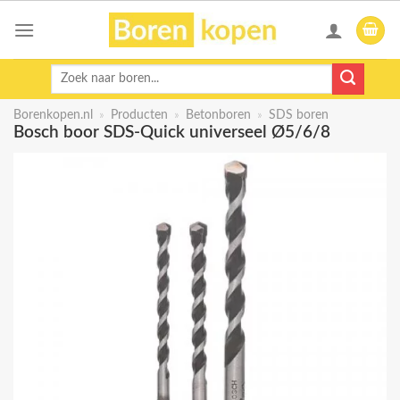
Skip
to
content
Zoeken
naar:
Borenkopen.nl
»
Producten
»
Betonboren
»
SDS boren
Bosch boor SDS-Quick universeel Ø5/6/8