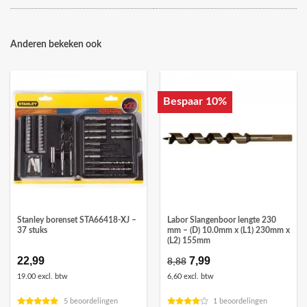
Anderen bekeken ook
Bespaar 10%
Stanley borenset STA66418-XJ –
Labor Slangenboor lengte 230
37 stuks
mm – (D) 10.0mm x (L1) 230mm x
(L2) 155mm
22,99
Oorspronkelijke
7,99
Huidige
8,88
prijs
prijs
19.00 excl. btw
6,60 excl. btw
was:
is:
€8,88.
€7,99.
5 beoordelingen
1 beoordelingen