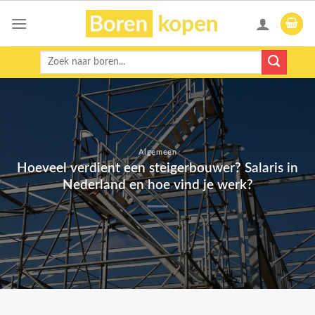
Skip
to
content
Zoeken
naar:
Algemeen
Hoeveel verdient een steigerbouwer? Salaris in
Nederland en hoe vind je werk?