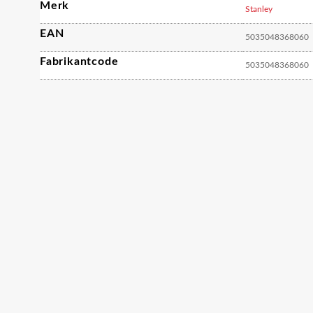
Merk
Stanley
EAN
5035048368060
Fabrikantcode
5035048368060