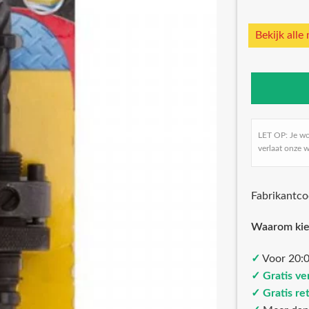
Bekijk alle
LET OP: Je w
verlaat onze w
Fabrikantc
Waarom kie
✓
Voor 20:0
✓ Gratis ve
✓ Gratis re