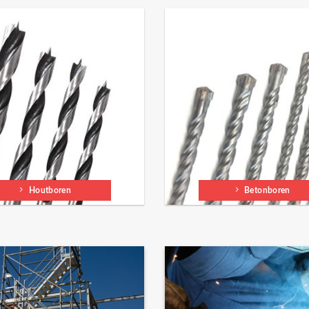
Houtboren
Betonboren