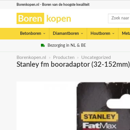
Skip
Borenkopen.nl - Boren van de hoogste kwaliteit
to
Zoeken
content
naar:
Betonboren
Diamantboren
Houtboren
Met
Bezorging in NL & BE
Borenkopen.nl
»
Producten
»
Uncategorized
Stanley fm booradaptor (32-152mm)