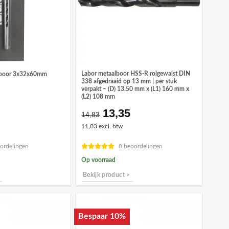
Labor metaalboor HSS-R rolgewalst DIN
lboor 3x32x60mm
338 afgedraaid op 13 mm | per stuk
verpakt – (D) 13.50 mm x (L1) 160 mm x
(L2) 108 mm
13,35
Oorspronkelijke
Huidige
14,83
prijs
prijs
11,03 excl. btw
was:
is:
€14,83.
€13,35.
ordelingen
8 beoordelingen
Op voorraad
Bekijk product >
Bespaar 10%