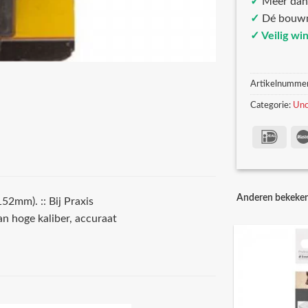
✓
Meer da
✓
Dé bouw
✓ Veilig wi
Artikelnumme
Categorie:
Unc
Anderen bekeke
2mm). :: Bij Praxis
n hoge kaliber, accuraat