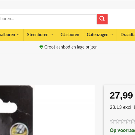
aalboren
Steenboren
Glasboren
Gatenzagen
Draadt
Groot aanbod en lage prijzen
27,99
23.13 excl.
Op voorraa