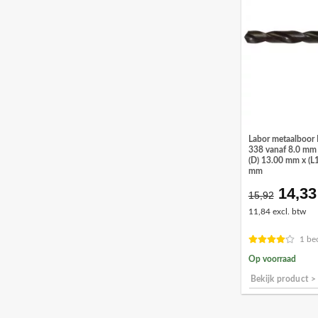
Labor metaalboor 
338 vanaf 8.0 mm |
(D) 13.00 mm x (L
mm
14,33
Oorsp
15,92
prijs
11,84 excl. btw
was:
€15,9
1 be
Op voorraad
Bekijk product >