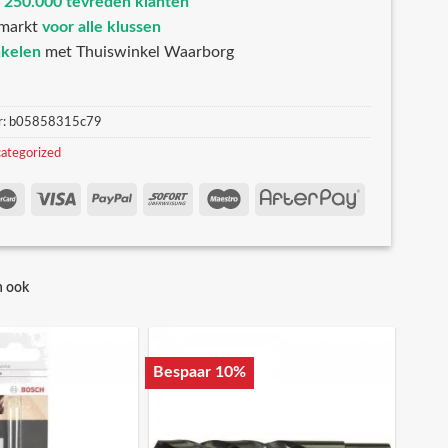
n
250.000 tevreden klanten
markt
voor alle klussen
nkelen
met Thuiswinkel Waarborg
r:
b05858315c79
ategorized
n ook
Bespaar 10%