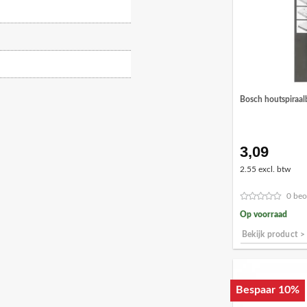
Bosch houtspiraa
3,09
2.55 excl. btw
0 beo
Op voorraad
Bekijk product >
Bespaar 10%