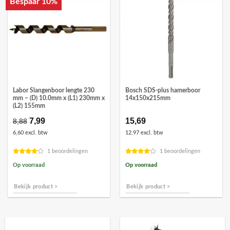
Bespaar 10%
Labor Slangenboor lengte 230
Bosch SDS-plus hamerboor
mm – (D) 10.0mm x (L1) 230mm x
14x150x215mm
(L2) 155mm
Oorspronkelijke
7,99
Huidige
15,69
8,88
prijs
prijs
6,60 excl. btw
12.97 excl. btw
was:
is:
€8,88.
€7,99.
1 beoordelingen
1 beoordelingen
Op voorraad
Op voorraad
Bekijk product >
Bekijk product >