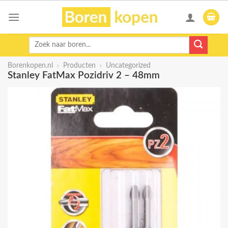
Skip
to
content
Zoeken
naar:
Borenkopen.nl
»
Producten
»
Uncategorized
Stanley FatMax Pozidriv 2 – 48mm