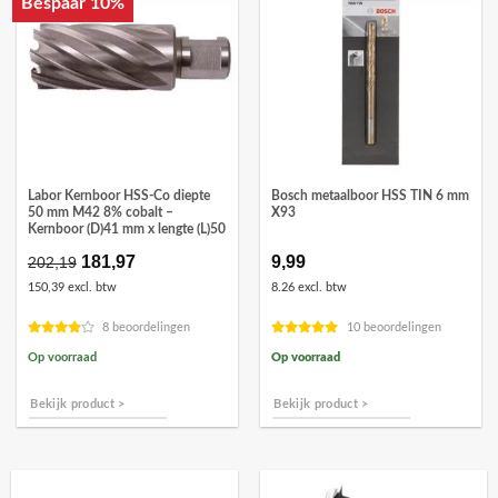
Bespaar 10%
Labor Kernboor HSS-Co diepte
Bosch metaalboor HSS TIN 6 mm
50 mm M42 8% cobalt –
X93
Kernboor (D)41 mm x lengte (L)50
Oorspronkelijke
181,97
Huidige
9,99
202,19
prijs
prijs
150,39 excl. btw
8.26 excl. btw
was:
is:
€202,19.
€181,97.
8 beoordelingen
10 beoordelingen
Op voorraad
Op voorraad
Bekijk product >
Bekijk product >