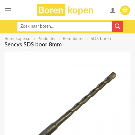
Skip
to
content
Zoeken
naar:
Borenkopen.nl
»
Producten
»
Betonboren
»
SDS boren
Sencys SDS boor 8mm