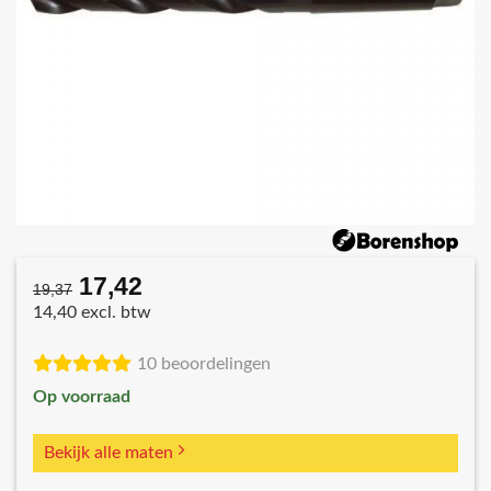
17,42
Oorspronkelijke
Huidige
19,37
prijs
prijs
14,40 excl. btw
was:
is:
€19,37.
€17,42.
10 beoordelingen
Op voorraad
Bekijk alle maten