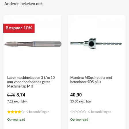
Anderen bekeken ook
Bespaar 10%
Labor machinetappen 3 t/m 10
Mandrex MXqs houder met
mm voor doorlopende gaten –
betonboor SDS plus
Machine tap M 3
Oorspronkelijke
8,74
Huidige
40,90
9,70
prijs
prijs
7,22 excl. btw
33,80 excl. btw
was:
is:
€9,70.
€8,74.
9 beoordelingen
0 beoordelingen
Op voorraad
Op voorraad