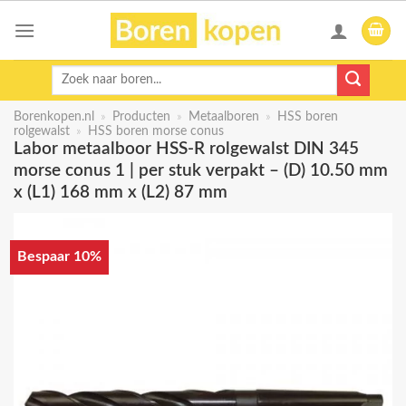
Skip
to
content
Zoeken
naar:
Borenkopen.nl
»
Producten
»
Metaalboren
»
HSS boren
rolgewalst
»
HSS boren morse conus
Labor metaalboor HSS-R rolgewalst DIN 345
morse conus 1 | per stuk verpakt – (D) 10.50 mm
x (L1) 168 mm x (L2) 87 mm
Bespaar 10%