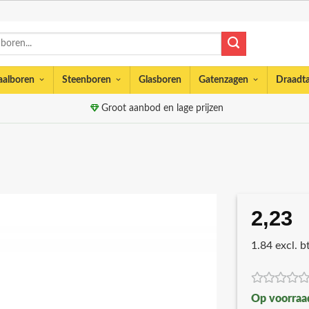
aalboren
Steenboren
Glasboren
Gatenzagen
Draadt
Groot aanbod en lage prijzen
2,23
1.84 excl. 
Op voorraa