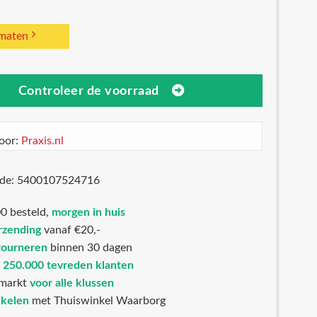
 maten
Controleer de voorraad
oor:
Praxis.nl
ode: 5400107524716
0 besteld,
morgen in huis
rzending
vanaf €20,-
tourneren
binnen 30 dagen
n
250.000 tevreden klanten
markt
voor alle klussen
nkelen
met Thuiswinkel Waarborg