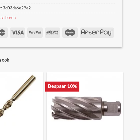
r:
3d03da6e29e2
aalboren
n ook
Bespaar 10%