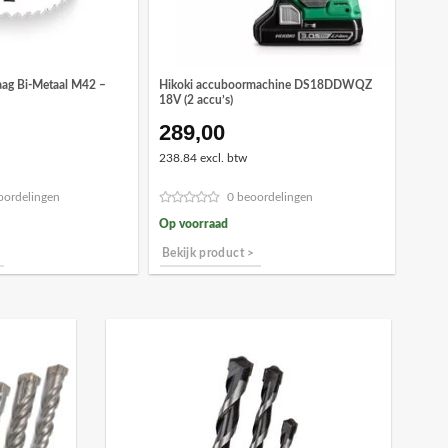
ag Bi-Metaal M42 –
Hikoki accuboormachine DS18DDWQZ
18V (2 accu’s)
289,00
238.84 excl. btw
oordelingen
0 beoordelingen
Op voorraad
Bekijk product >