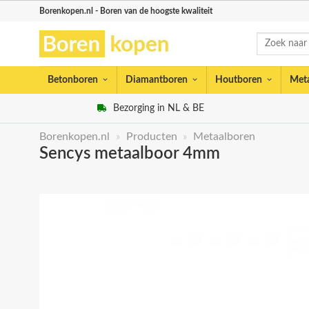
Skip
Borenkopen.nl - Boren van de hoogste kwaliteit
to
Zoeken
content
naar:
Betonboren
Diamantboren
Houtboren
Met
Bezorging in NL & BE
Borenkopen.nl
»
Producten
»
Metaalboren
Sencys metaalboor 4mm