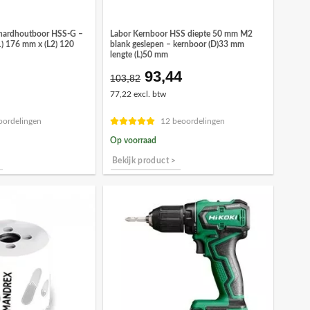
hardhoutboor HSS-G –
Labor Kernboor HSS diepte 50 mm M2
1) 176 mm x (L2) 120
blank geslepen – kernboor (D)33 mm
lengte (L)50 mm
93,44
Oorspronkelijke
Huidige
103,82
prijs
prijs
77,22 excl. btw
was:
is:
€103,82.
€93,44.
oordelingen
12 beoordelingen
Op voorraad
Bekijk product >