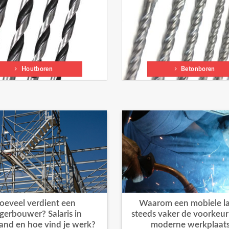
Houtboren
Betonboren
oeveel verdient een
Waarom een mobiele la
igerbouwer? Salaris in
steeds vaker de voorkeur k
and en hoe vind je werk?
moderne werkplaat