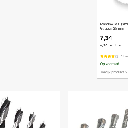
Mandrex MX gatza
Gatzaag 25 mm
7,34
6,07 excl. btw
4 be
Op voorraad
Bekijk product >