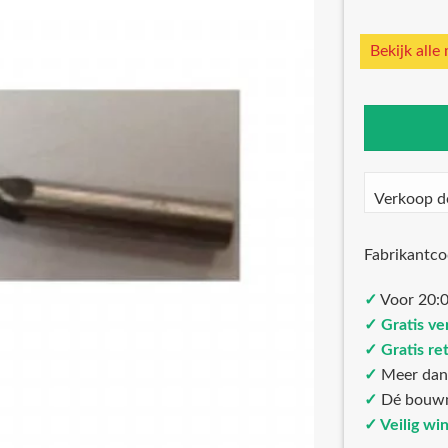
Bekijk alle
Verkoop d
Fabrikantc
✓
Voor 20:0
✓ Gratis ve
✓ Gratis re
✓
Meer da
✓
Dé bouw
✓ Veilig wi