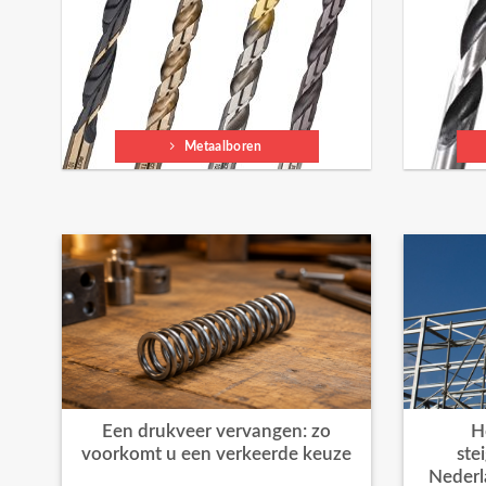
Metaalboren
Een drukveer vervangen: zo
H
voorkomt u een verkeerde keuze
ste
Nederl