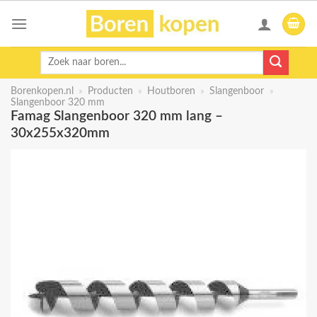
Skip
to
content
Zoeken
naar:
Borenkopen.nl
»
Producten
»
Houtboren
»
Slangenboor
»
Slangenboor 320 mm
Famag Slangenboor 320 mm lang –
30x255x320mm