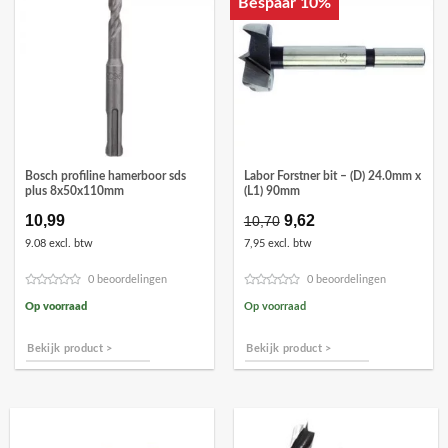
Bespaar 10%
Bosch profiline hamerboor sds
Labor Forstner bit – (D) 24.0mm x
plus 8x50x110mm
(L1) 90mm
10,99
Oorspronkelijke
9,62
Huidige
10,70
prijs
prijs
9.08 excl. btw
7,95 excl. btw
was:
is:
€10,70.
€9,62.
0 beoordelingen
0 beoordelingen
Op voorraad
Op voorraad
Bekijk product >
Bekijk product >