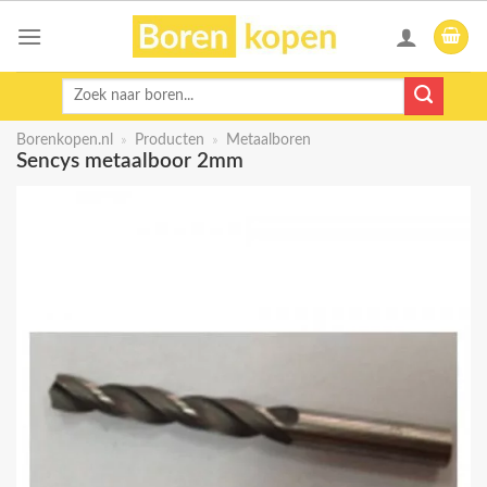
Skip
to
content
Zoeken
naar:
Borenkopen.nl
»
Producten
»
Metaalboren
Sencys metaalboor 2mm