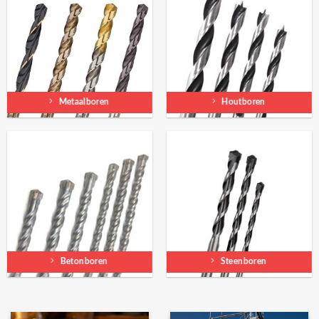
Metaalboren
Houtboren
Betonboren
Steenboren