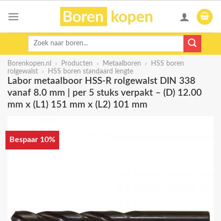
Skip
to
content
Zoeken
naar:
Borenkopen.nl
»
Producten
»
Metaalboren
»
HSS boren
rolgewalst
»
HSS boren standaard lengte
Labor metaalboor HSS-R rolgewalst DIN 338
vanaf 8.0 mm | per 5 stuks verpakt – (D) 12.00
mm x (L1) 151 mm x (L2) 101 mm
Bespaar 10%