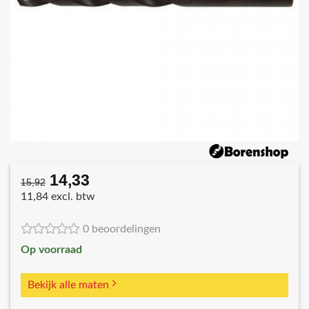
14,33
Oorspronkelijke
Huidige
15,92
prijs
prijs
11,84 excl. btw
was:
is:
€15,92.
€14,33.
0 beoordelingen
Op voorraad
Bekijk alle maten