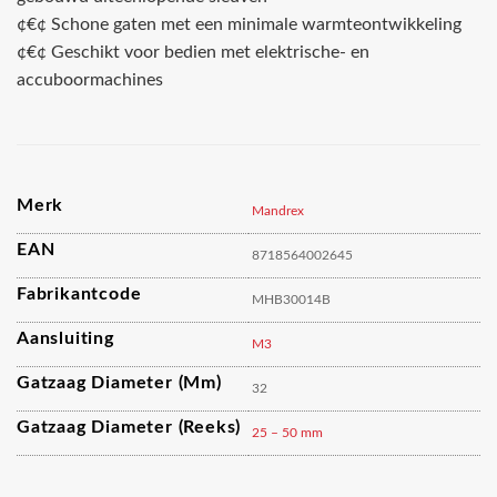
¢€¢ Schone gaten met een minimale warmteontwikkeling
¢€¢ Geschikt voor bedien met elektrische- en
accuboormachines
Merk
Mandrex
EAN
8718564002645
Fabrikantcode
MHB30014B
Aansluiting
M3
Gatzaag Diameter (mm)
32
Gatzaag Diameter (reeks)
25 – 50 mm