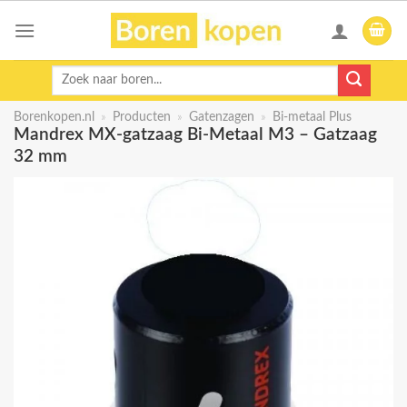
Skip
to
content
Zoeken
naar:
Borenkopen.nl
»
Producten
»
Gatenzagen
»
Bi-metaal Plus
Mandrex MX-gatzaag Bi-Metaal M3 – Gatzaag
32 mm