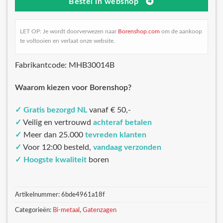
Bestel in webshop
LET OP: Je wordt doorverwezen naar
Borenshop.com
om de aankoop
te voltooien en verlaat onze website.
Fabrikantcode: MHB30014B
Waarom kiezen voor Borenshop?
✓
Gratis bezorgd NL
vanaf € 50,-
✓
Veilig en vertrouwd
achteraf betalen
✓
Meer dan 25.000
tevreden klanten
✓
Voor 12:00 besteld,
vandaag verzonden
✓
Hoogste kwaliteit
boren
Artikelnummer:
6bde4961a18f
Categorieën:
Bi-metaal
,
Gatenzagen