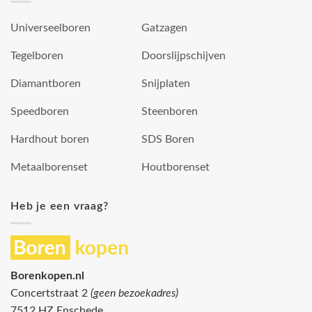
Universeelboren
Gatzagen
Tegelboren
Doorslijpschijven
Diamantboren
Snijplaten
Speedboren
Steenboren
Hardhout boren
SDS Boren
Metaalborenset
Houtborenset
Heb je een vraag?
Borenkopen.nl
Concertstraat 2
(geen bezoekadres)
7512 HZ Enschede