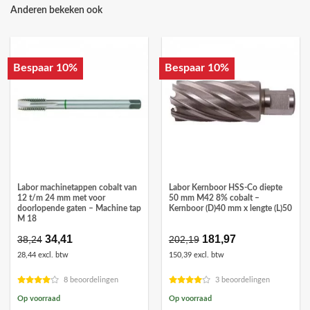
Anderen bekeken ook
Bespaar 10%
Bespaar 10%
Labor machinetappen cobalt van
Labor Kernboor HSS-Co diepte
12 t/m 24 mm met voor
50 mm M42 8% cobalt –
doorlopende gaten – Machine tap
Kernboor (D)40 mm x lengte (L)50
M 18
Oorspronkelijke
34,41
Huidige
Oorspronkelijke
181,97
Huidige
38,24
202,19
prijs
prijs
prijs
prijs
28,44 excl. btw
150,39 excl. btw
was:
is:
was:
is:
€38,24.
€34,41.
€202,19.
€181,97.
8 beoordelingen
3 beoordelingen
Op voorraad
Op voorraad