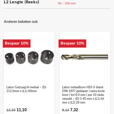
L2 Lengte (reeks)
50 – 100 mm
Anderen bekeken ook
Bespaar 10%
Bespaar 10%
Labor Gatzaag bi-metaal – (D)
Labor metaalboor HSS-S blank
152.0mm x (L1) 40mm
DIN 1897 geslepen | extra korte
boor | tot 8.0 mm | per 10 stuks
verpakt – (D) 5.40 mm x (L1) 66
mm x (L2) 28 mm
Oorspronkelijke
11,10
Huidige
Oorspronkelijke
7,32
Huidige
12,33
8,13
prijs
prijs
prijs
prijs