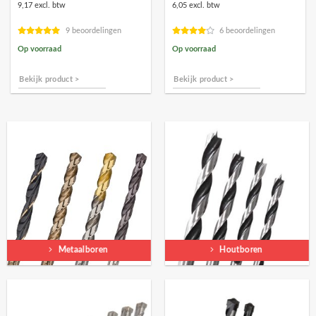
9,17 excl. btw
6,05 excl. btw
was:
is:
was:
is:
€12,33.
€11,10.
€8,13.
€7,32.
9 beoordelingen
6 beoordelingen
Op voorraad
Op voorraad
Bekijk product >
Bekijk product >
Metaalboren
Houtboren