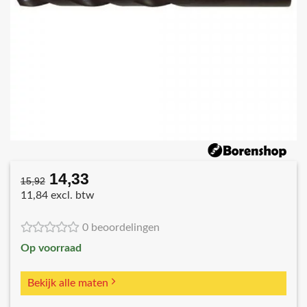
14,33
Oorspronkelijke
Huidige
15,92
prijs
prijs
11,84 excl. btw
was:
is:
€15,92.
€14,33.
0 beoordelingen
Op voorraad
Bekijk alle maten