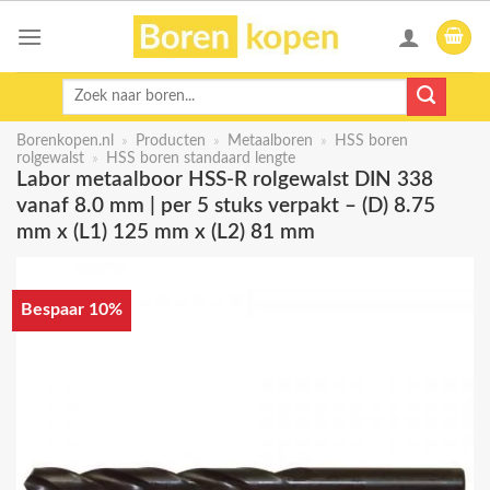
Skip
to
content
Zoeken
naar:
Borenkopen.nl
»
Producten
»
Metaalboren
»
HSS boren
rolgewalst
»
HSS boren standaard lengte
Labor metaalboor HSS-R rolgewalst DIN 338
vanaf 8.0 mm | per 5 stuks verpakt – (D) 8.75
mm x (L1) 125 mm x (L2) 81 mm
Bespaar 10%