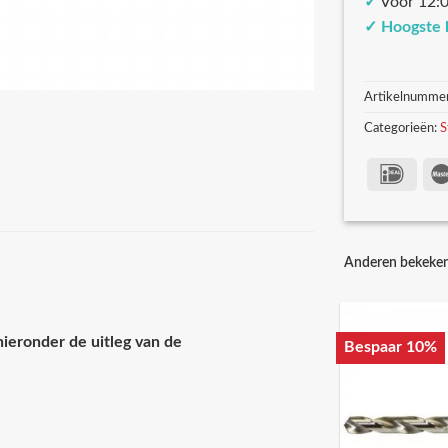
✓
Voor 12:0
✓
Hoogste 
Artikelnumme
Categorieën:
S
Anderen bekeke
hieronder de uitleg van de
Bespaar 10%