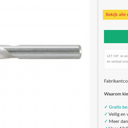
Bekijk alle
LET OP: Je w
en verlaat onz
Fabrikantc
Waarom kie
✓
Gratis b
✓
Veilig en
✓
Meer dan