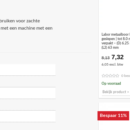
bruiken voor zachte
n met een machine met een
Labor metaalboor
geslepen | tot 8.0 
verpakt – (D) 6.2
(L2) 63 mm
7,32
Oorspr
Hu
8,13
prijs
pr
6,05 excl. btw
was:
is:
€8,13.
€7
0 beo
Op voorraad
Bekijk product >
Bespaar 11%