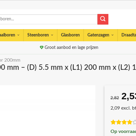
aalboren
Steenboren
Glasboren
Gatenzagen
Draadt
Groot aanbod en lage prijzen
or 200mm
00 mm – (D) 5.5 mm x (L1) 200 mm x (L2)
2,5
Oor
2,82
prij
2,09 excl. 
was
€2,
Op voorraa