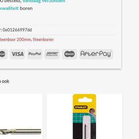
0 besteld,
vandaag verzonden
kwaliteit
boren
r:
0e01266997dd
teenboor 200mm
,
Steenboren
n ook