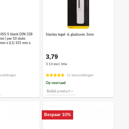
 HSS-S blank DIN 338
Stanley tegel- & glasboren 3mm
mm | per 10 stuks
5 mm x (L1) 101 mm x
3,79
onkelijke
idige
ijs
3.13 excl. btw
,32.
ordelingen
11 beoordelingen
Op voorraad
Bekijk product >
Bespaar 10%