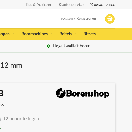
08:30 - 21:00
Tips & Adviezen
Klantenservice
Inloggen / Registreren
appen
Boormachines
Beitels
Bitsets
Hoge kwaliteit boren
 112 mm
3
spronkelijke
Huidige
s
prijs
btw
:
is:
82.
€2,53.
12 beoordelingen
d