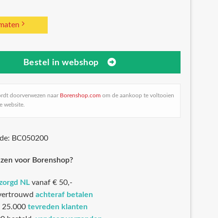
 maten
Bestel in webshop
ordt doorverwezen naar
Borenshop.com
om de aankoop te voltooien
e website.
ode: BC050200
zen voor Borenshop?
ezorgd NL
vanaf € 50,-
 vertrouwd
achteraf betalen
 25.000
tevreden klanten