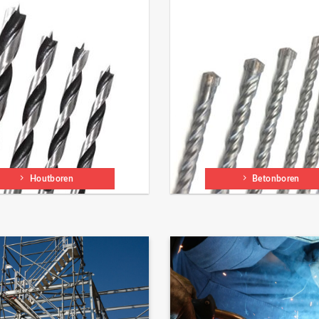
Houtboren
Betonboren