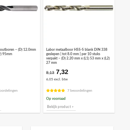
houtboren – (D) 12.0mm
Labor metaalboor HSS-S blank DIN 338
L2) 95mm
geslepen | tot 8.0 mm | per 10 stuks
verpakt – (D) 2.20 mm x (L1) 53 mm x (L2)
27 mm
7,32
onkelijke
idige
Oorspronkelijke
Huidige
8,13
ijs
prijs
prijs
6,05 excl. btw
was:
is:
,09.
€8,13.
€7,32.
oordelingen
7 beoordelingen
Op voorraad
Bekijk product >