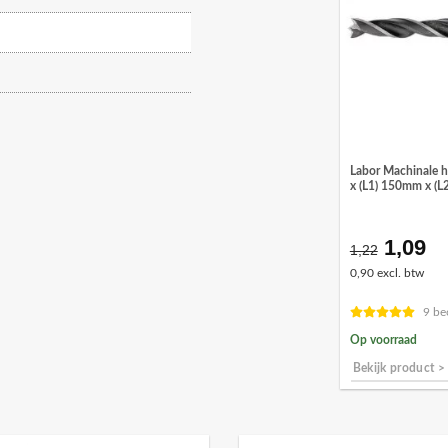
Labor Machinale 
x (L1) 150mm x (
1,09
Oorspr
Hu
1,22
prijs
pr
0,90 excl. btw
was:
is:
€1,22.
€1
9 be
Op voorraad
Bekijk product >