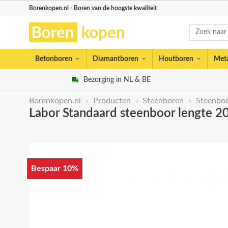
Skip
Borenkopen.nl - Boren van de hoogste kwaliteit
to
Zoeken
content
naar:
Betonboren
Diamantboren
Houtboren
Met
Bezorging in NL & BE
Borenkopen.nl
»
Producten
»
Steenboren
»
Steenbo
Labor Standaard steenboor lengte 2
Bespaar 10%