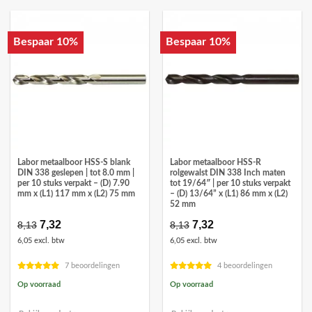
Bespaar 10%
Bespaar 10%
Labor metaalboor HSS-S blank
Labor metaalboor HSS-R
DIN 338 geslepen | tot 8.0 mm |
rolgewalst DIN 338 Inch maten
per 10 stuks verpakt – (D) 7.90
tot 19/64″ | per 10 stuks verpakt
mm x (L1) 117 mm x (L2) 75 mm
– (D) 13/64” x (L1) 86 mm x (L2)
52 mm
Oorspronkelijke
7,32
Huidige
Oorspronkelijke
7,32
Huidige
8,13
8,13
prijs
prijs
prijs
prijs
6,05 excl. btw
6,05 excl. btw
was:
is:
was:
is:
€8,13.
€7,32.
€8,13.
€7,32.
7 beoordelingen
4 beoordelingen
Op voorraad
Op voorraad