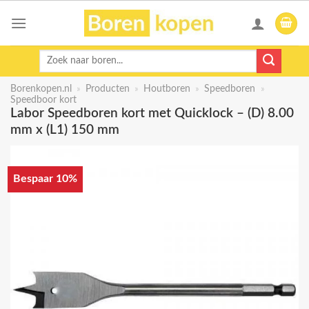
Skip
to
content
Zoeken
naar:
Borenkopen.nl
»
Producten
»
Houtboren
»
Speedboren
»
Speedboor kort
Labor Speedboren kort met Quicklock – (D) 8.00
mm x (L1) 150 mm
Bespaar 10%