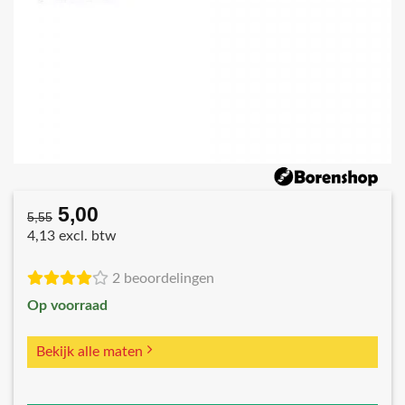
5,00
Oorspronkelijke
Huidige
5,55
prijs
prijs
4,13 excl. btw
was:
is:
€5,55.
€5,00.
2 beoordelingen
Op voorraad
Bekijk alle maten