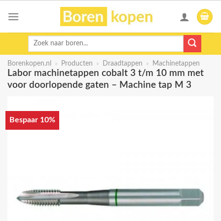
Skip
to
content
Zoeken
naar:
Borenkopen.nl
»
Producten
»
Draadtappen
»
Machinetappen
Labor machinetappen cobalt 3 t/m 10 mm met
voor doorlopende gaten – Machine tap M 3
Bespaar 10%