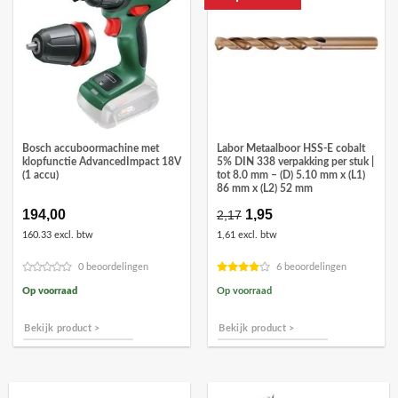
Bosch accuboormachine met
Labor Metaalboor HSS-E cobalt
klopfunctie AdvancedImpact 18V
5% DIN 338 verpakking per stuk |
(1 accu)
tot 8.0 mm – (D) 5.10 mm x (L1)
86 mm x (L2) 52 mm
194,00
Oorspronkelijke
1,95
Huidige
2,17
prijs
prijs
160.33 excl. btw
1,61 excl. btw
was:
is:
€2,17.
€1,95.
0 beoordelingen
6 beoordelingen
Op voorraad
Op voorraad
Bekijk product >
Bekijk product >