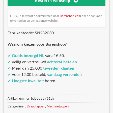
Bestel in webshop
LET OP: Je wordt doorverwezen naar
Borenshop.com
om de aankoop
te voltooien en verlaat onze website.
Fabrikantcode: SN232030
Waarom kiezen voor Borenshop?
✓
Gratis bezorgd NL
vanaf € 50,-
✓
Veilig en vertrouwd
achteraf betalen
✓
Meer dan 25.000
tevreden klanten
✓
Voor 12:00 besteld,
vandaag verzonden
✓
Hoogste kwaliteit
boren
Artikelnummer:
bd30522761da
Categorieën:
Draadtappen
,
Machinetappen