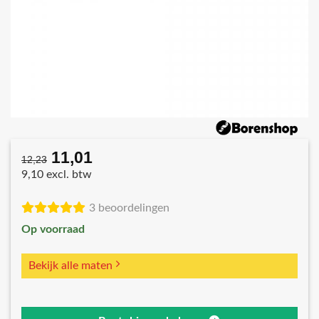
11,01
Oorspronkelijke
Huidige
12,23
prijs
prijs
9,10 excl. btw
was:
is:
€12,23.
€11,01.
3 beoordelingen
Op voorraad
Bekijk alle maten