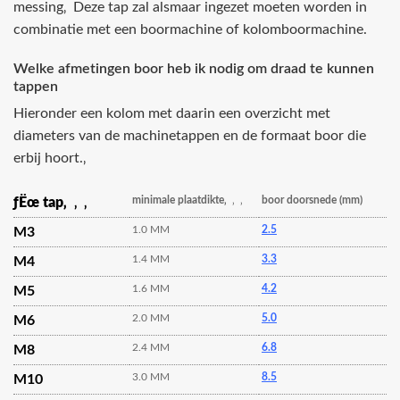
messing‚ Deze tap zal alsmaar ingezet moeten worden in
combinatie met een boormachine of kolomboormachine.
Welke afmetingen boor heb ik nodig om draad te kunnen
tappen
Hieronder een kolom met daarin een overzicht met
diameters van de machinetappen en de formaat boor die
erbij hoort.‚
minimale plaatdikte‚
‚ ‚
boor doorsnede (mm)
ƒËœ tap‚
‚ ‚
1.0 MM
2.5
M3
1.4 MM
3.3
M4
1.6 MM
4.2
M5
2.0 MM
5.0
M6
2.4 MM
6.8
M8
3.0 MM
8.5
M10