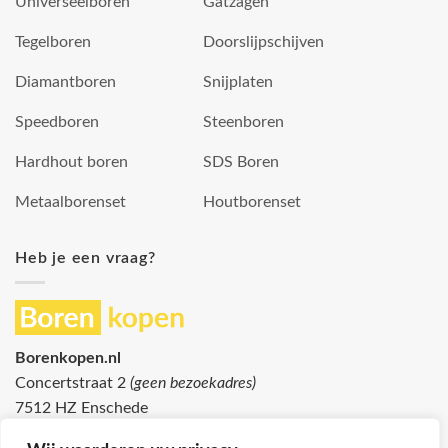
Universeelboren
Gatzagen
Tegelboren
Doorslijpschijven
Diamantboren
Snijplaten
Speedboren
Steenboren
Hardhout boren
SDS Boren
Metaalborenset
Houtborenset
Heb je een vraag?
Borenkopen.nl
Concertstraat 2
(geen bezoekadres)
7512 HZ Enschede
info@borenkopen.nl