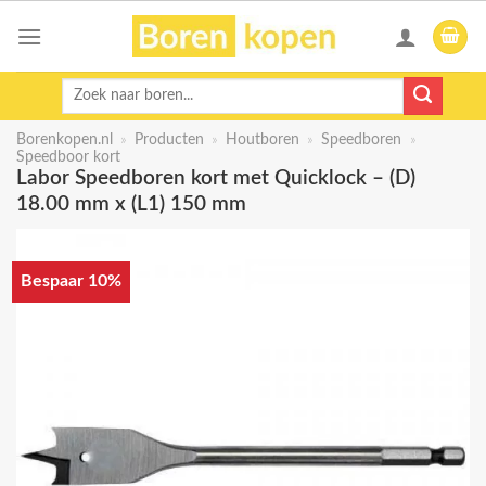
Skip
to
content
Zoeken
naar:
Borenkopen.nl
»
Producten
»
Houtboren
»
Speedboren
»
Speedboor kort
Labor Speedboren kort met Quicklock – (D)
18.00 mm x (L1) 150 mm
Bespaar 10%