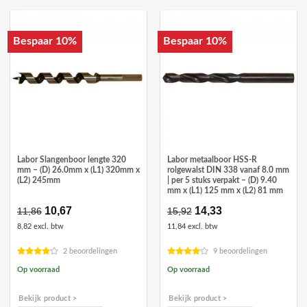
Bespaar 10%
Bespaar 10%
Labor Slangenboor lengte 320
Labor metaalboor HSS-R
mm – (D) 26.0mm x (L1) 320mm x
rolgewalst DIN 338 vanaf 8.0 mm
(L2) 245mm
| per 5 stuks verpakt – (D) 9.40
mm x (L1) 125 mm x (L2) 81 mm
Oorspronkelijke
10,67
Huidige
Oorspronkelijke
14,33
Huidige
11,86
15,92
prijs
prijs
prijs
prijs
8,82 excl. btw
11,84 excl. btw
was:
is:
was:
is:
€11,86.
€10,67.
€15,92.
€14,33.
2 beoordelingen
9 beoordelingen
Op voorraad
Op voorraad
Bekijk product >
Bekijk product >