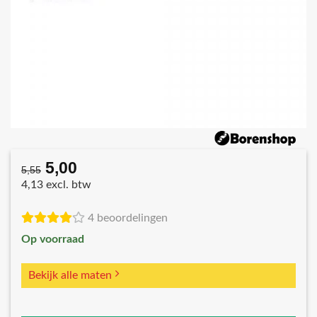
5,00
Oorspronkelijke
Huidige
5,55
prijs
prijs
4,13 excl. btw
was:
is:
€5,55.
€5,00.
4 beoordelingen
Op voorraad
Bekijk alle maten