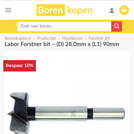
Skip
to
content
Zoeken
naar:
Borenkopen.nl
»
Producten
»
Houtboren
»
Forstner bit
Labor Forstner bit – (D) 28.0mm x (L1) 90mm
Bespaar 10%