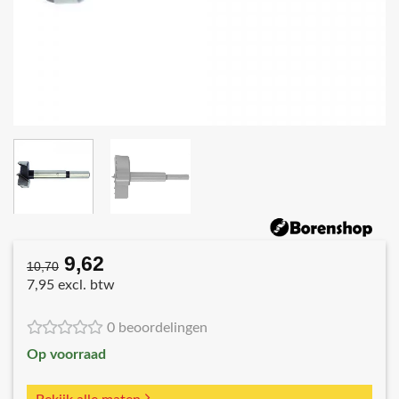
9,62
Oorspronkelijke
Huidige
10,70
prijs
prijs
7,95 excl. btw
was:
is:
€10,70.
€9,62.
0 beoordelingen
Op voorraad