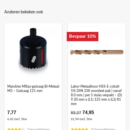
Anderen bekeken ook
Bespaar 10%
Mandrex MXqs-gatzaag Bi-Metaal
Labor Metaalboor HSS-E cobalt
M3 – Gatzaag 121 mm
5% DIN 338 voordeel pak | vanaf
8.0 mm | per 5 stuks verpakt – (D)
9.30 mm x (L1) 125 mm x (L2) 81
mm
7,77
Oorspronkelijke
74,95
Huidige
83,27
prijs
prijs
6,42 excl. btw
61,94 excl. btw
was:
is:
€83,27.
€74,95.
3 beoordelingen
10 beoordelingen