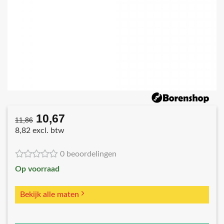
10,67
Oorspronkelijke
Huidige
11,86
prijs
prijs
8,82 excl. btw
was:
is:
€11,86.
€10,67.
0 beoordelingen
Op voorraad
Bekijk alle maten