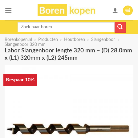
Skip
to
content
Zoeken
naar:
Borenkopen.nl
»
Producten
»
Houtboren
»
Slangenboor
»
Slangenboor 320 mm
Labor Slangenboor lengte 320 mm – (D) 28.0mm
x (L1) 320mm x (L2) 245mm
Bespaar 10%