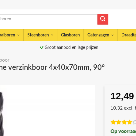
aalboren
Steenboren
Glasboren
Gatenzagen
Draadt
Groot aanbod en lage prijzen
boor
che verzinkboor 4x40x70mm, 90°
12,49
10.32 excl.
Op voorraa