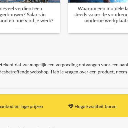
oeveel verdient een
Waarom een mobiele la
igerbouwer? Salaris in
steeds vaker de voorkeur k
and en hoe vind je werk?
moderne werkplaat
 betekent dat we mogelijk een vergoeding ontvangen voor een aan
 desbetreffende webshop. Heb je vragen over een product, neem
anbod en lage prijzen
Hoge kwaliteit boren