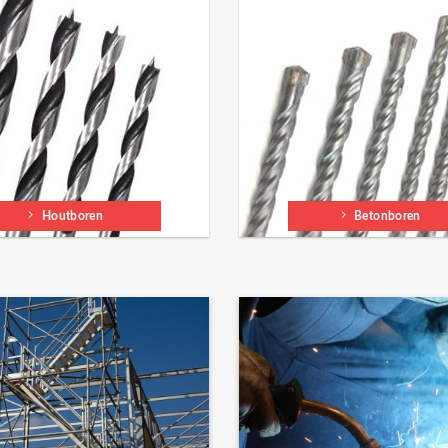
Houtboren
Betonboren