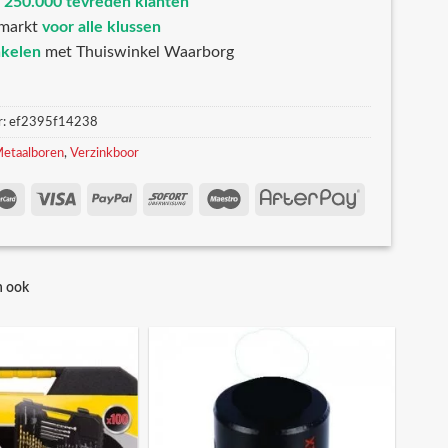
n
250.000 tevreden klanten
markt
voor alle klussen
nkelen
met Thuiswinkel Waarborg
r:
ef2395f14238
etaalboren
,
Verzinkboor
n ook