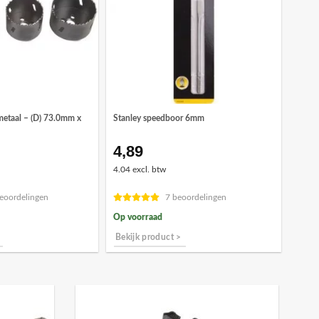
metaal – (D) 73.0mm x
Stanley speedboor 6mm
4,89
ronkelijke
Huidige
prijs
4.04 excl. btw
is:
3.
€11,10.
eoordelingen
7 beoordelingen
Op voorraad
Bekijk product >