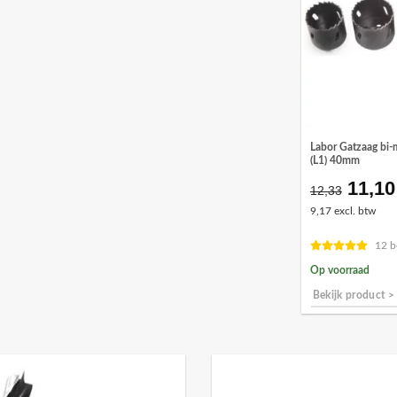
Labor Gatzaag bi-
(L1) 40mm
11,10
Oorsp
12,33
prijs
9,17 excl. btw
was:
€12,3
12 b
Op voorraad
Bekijk product >