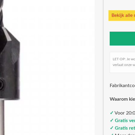
Bekijk alle
LET OP: Je w
verlaat onze w
Fabrikantc
Waarom kie
✓
Voor 20:0
✓ Gratis ve
✓ Gratis re