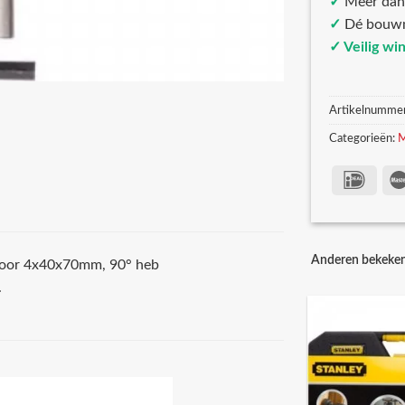
✓
Meer da
✓
Dé bouw
✓ Veilig wi
Artikelnumme
Categorieën:
M
Anderen bekeke
kboor 4x40x70mm, 90° heb
.