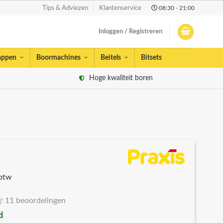
08:30 - 21:00
Tips & Adviezen
Klantenservice
Inloggen / Registreren
appen
Boormachines
Beitels
Bitsets
Hoge kwaliteit boren
 btw
11 beoordelingen
d