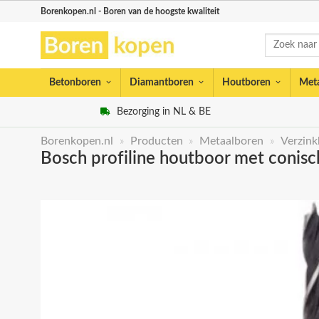
Skip
Borenkopen.nl - Boren van de hoogste kwaliteit
to
Zoeken
content
naar:
Betonboren
Diamantboren
Houtboren
Met
Bezorging in NL & BE
Borenkopen.nl
»
Producten
»
Metaalboren
»
Verzink
Bosch profiline houtboor met conis