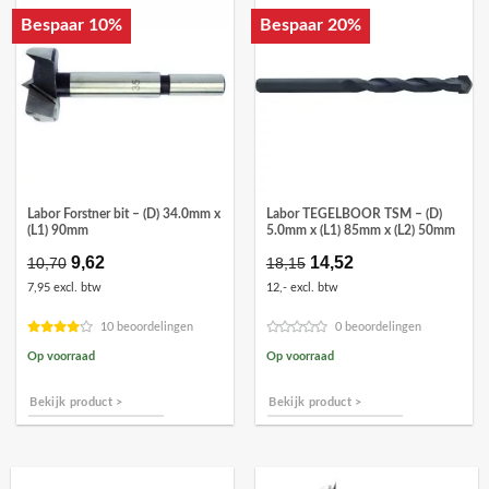
Bespaar 10%
Bespaar 20%
Labor Forstner bit – (D) 34.0mm x
Labor TEGELBOOR TSM – (D)
(L1) 90mm
5.0mm x (L1) 85mm x (L2) 50mm
Oorspronkelijke
9,62
Huidige
Oorspronkelijke
14,52
Huidige
10,70
18,15
prijs
prijs
prijs
prijs
7,95 excl. btw
12,- excl. btw
was:
is:
was:
is:
€10,70.
€9,62.
€18,15.
€14,52.
10 beoordelingen
0 beoordelingen
Op voorraad
Op voorraad
Bekijk product >
Bekijk product >