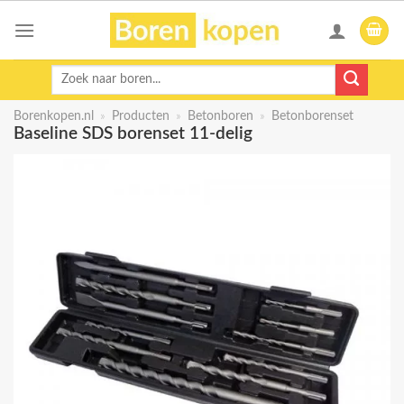
Skip
to
content
Zoeken
naar:
Borenkopen.nl
»
Producten
»
Betonboren
»
Betonborenset
Baseline SDS borenset 11-delig