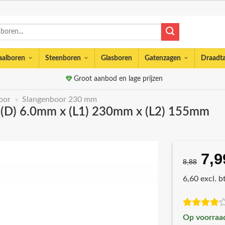
aalboren
Steenboren
Glasboren
Gatenzagen
Draadt
Groot aanbod en lage prijzen
oor
»
Slangenboor 230 mm
 (D) 6.0mm x (L1) 230mm x (L2) 155mm
7,9
Oor
8,88
prij
6,60 excl. 
was
€8,
Op voorraa