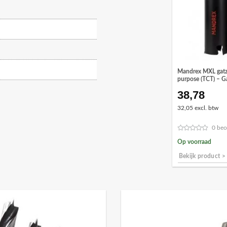
Mandrex MXL gatza
purpose (TCT) – 
38,78
32,05 excl. btw
0 beo
Op voorraad
Bekijk product >