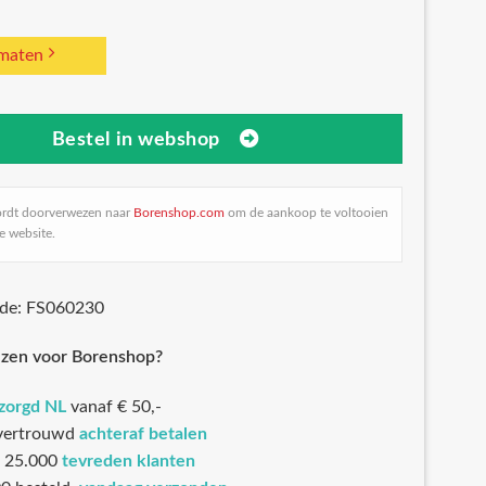
 maten
Bestel in webshop
ordt doorverwezen naar
Borenshop.com
om de aankoop te voltooien
e website.
ode: FS060230
zen voor Borenshop?
ezorgd NL
vanaf € 50,-
 vertrouwd
achteraf betalen
 25.000
tevreden klanten