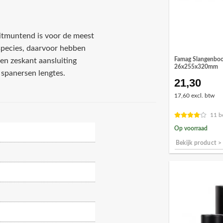
itmuntend is voor de meest
species, daarvoor hebben
Famag Slangenboo
en zeskant aansluiting
26x255x320mm
 spanersen lengtes.
21,30
17,60 excl. btw
11 b
Op voorraad
Bekijk product >