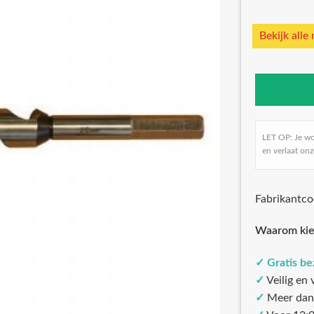
Bekijk alle
LET OP: Je w
en verlaat onz
Fabrikantc
Waarom kie
✓
Gratis b
✓
Veilig en
✓
Meer dan