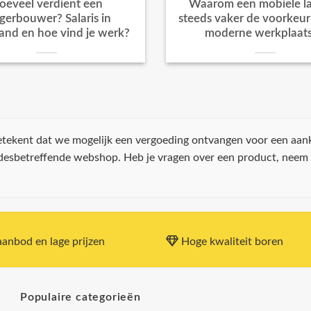
oeveel verdient een
Waarom een mobiele la
igerbouwer? Salaris in
steeds vaker de voorkeur k
and en hoe vind je werk?
moderne werkplaat
 betekent dat we mogelijk een vergoeding ontvangen voor een aan
 desbetreffende webshop. Heb je vragen over een product, neem
anbod en lage prijzen
Hoge kwaliteit boren
Populaire categorieën