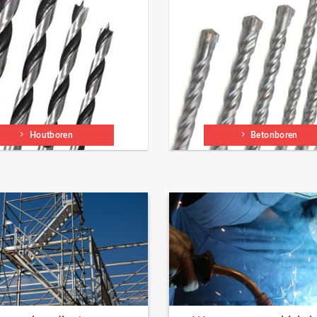
Houtboren
Betonboren