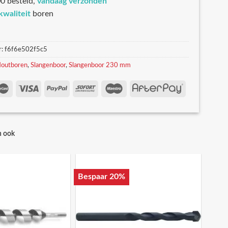
0 besteld,
vandaag verzonden
kwaliteit
boren
r:
f6f6e502f5c5
outboren
,
Slangenboor
,
Slangenboor 230 mm
n ook
Bespaar 20%