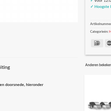
✓
Voor 12:0
✓
Hoogste 
Artikelnumme
Categorieën:
H
Anderen bekeke
iting
een doorsnede, hieronder