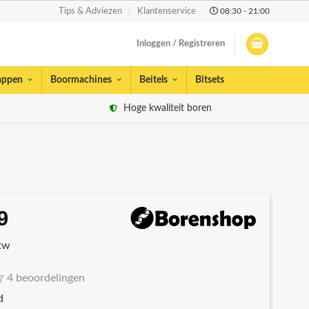
08:30 - 21:00
Tips & Adviezen
Klantenservice
Inloggen / Registreren
appen
Boormachines
Beitels
Bitsets
Hoge kwaliteit boren
9
spronkelijke
Huidige
s
prijs
btw
:
is:
88.
€7,99.
4 beoordelingen
d