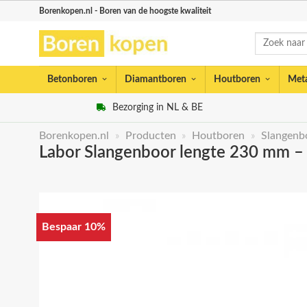
Skip
Borenkopen.nl - Boren van de hoogste kwaliteit
to
Zoeken
content
naar:
Betonboren
Diamantboren
Houtboren
Met
Bezorging in NL & BE
Borenkopen.nl
»
Producten
»
Houtboren
»
Slangenb
Labor Slangenboor lengte 230 mm –
Bespaar 10%