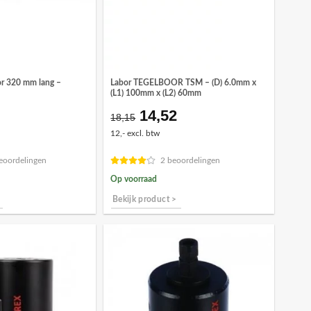
r 320 mm lang –
Labor TEGELBOOR TSM – (D) 6.0mm x
(L1) 100mm x (L2) 60mm
14,52
Oorspronkelijke
Huidige
18,15
prijs
prijs
12,- excl. btw
was:
is:
€18,15.
€14,52.
eoordelingen
2 beoordelingen
Op voorraad
Bekijk product >