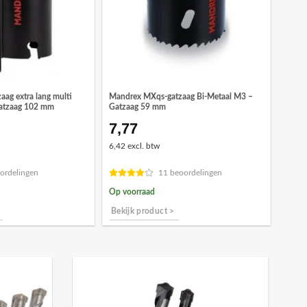
ag extra lang multi
Mandrex MXqs-gatzaag Bi-Metaal M3 –
Gatzaag 102 mm
Gatzaag 59 mm
7,77
6,42 excl. btw
ordelingen
11 beoordelingen
Op voorraad
Bekijk product >