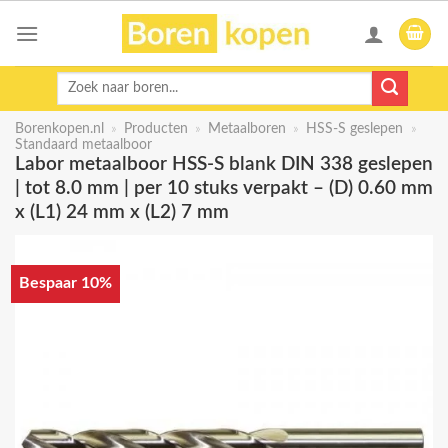
Skip
to
content
Zoeken
naar:
Borenkopen.nl
»
Producten
»
Metaalboren
»
HSS-S geslepen
»
Standaard metaalboor
Labor metaalboor HSS-S blank DIN 338 geslepen
| tot 8.0 mm | per 10 stuks verpakt – (D) 0.60 mm
x (L1) 24 mm x (L2) 7 mm
Bespaar 10%