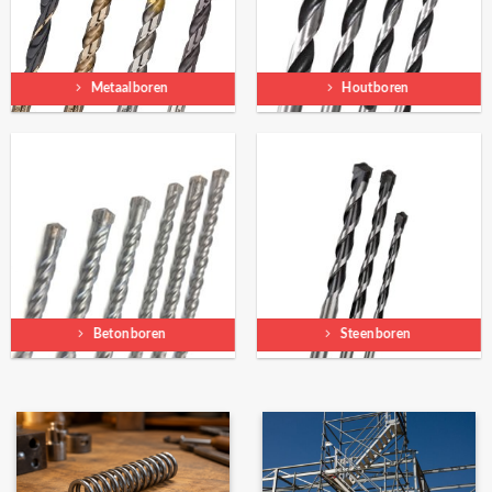
Metaalboren
Houtboren
Betonboren
Steenboren