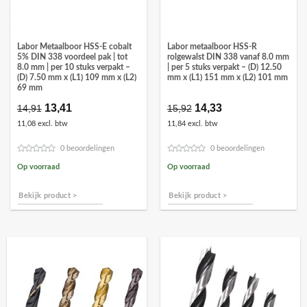
Labor Metaalboor HSS-E cobalt
Labor metaalboor HSS-R
5% DIN 338 voordeel pak | tot
rolgewalst DIN 338 vanaf 8.0 mm
8.0 mm | per 10 stuks verpakt –
| per 5 stuks verpakt – (D) 12.50
(D) 7.50 mm x (L1) 109 mm x (L2)
mm x (L1) 151 mm x (L2) 101 mm
69 mm
Oorspronkelijke
13,41
Huidige
Oorspronkelijke
14,33
Huidige
14,91
15,92
prijs
prijs
prijs
prijs
11,08 excl. btw
11,84 excl. btw
was:
is:
was:
is:
€14,91.
€13,41.
€15,92.
€14,33.
0 beoordelingen
0 beoordelingen
Op voorraad
Op voorraad
Bekijk product >
Bekijk product >