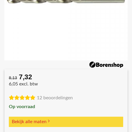
7,32
Oorspronkelijke
Huidige
8,13
prijs
prijs
6,05 excl. btw
was:
is:
€8,13.
€7,32.
12 beoordelingen
Op voorraad
Bekijk alle maten